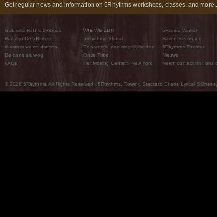
Get regular news and information on 5Rhythms workshops, classes, and more..
Gabrielle Roth’s 5Ritmes
WIE WE ZIJN
5Ritmes Winkel
Wat Zijn De 5Ritmes
5Rhythms Global
Raven Recording
Waarom we ze dansen
Een wereld aan mogelijkheden
5Rhythms Theater
De dans als weg
Onze Tribe
Nieuws
FAQs
Het Moving Center® New York
Neem contact met ons 
© 2026 5Rhythms. All Rights Reserved | 5Rhythms, Flowing Staccato Chaos Lyrical Stillness