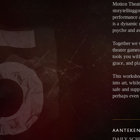
Motion Theate
storytellinggr
performance a
is a dynamic 
psyche and a
Together we w
theater games 
tools you will
grace, and pl
This workshop 
into art, whil
safe and supp
perhaps even l
AANTEKE
DAILY SC