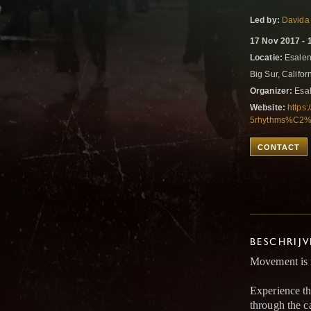
Led by:
Davida
17 Nov 2017 - 
Locatie:
Esalen
Big Sur, Califor
Organizer:
Esal
Website:
https
5rhythms%C2%
CONTACT
BESCHRIJ
Movement is 
Experience th
through the c