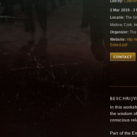
Led by:
Caitrio
2 Mar 2019 - 3
Locatie:
The Gr
Mallow, Cork, I
Organizer:
The 
Website:
http:
Edited.pdf
CONTACT
BESCHRIJ
In this works
the wisdom of
conscious rel
Part of the E