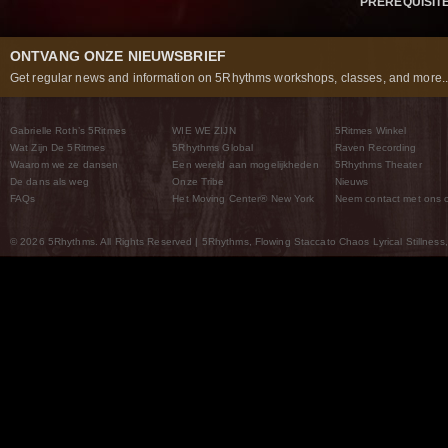
PREREQUISIT
ONTVANG ONZE NIEUWSBRIEF
Get regular news and information on 5Rhythms workshops, classes, and more..
Gabrielle Roth’s 5Ritmes
WIE WE ZIJN
5Ritmes Winkel
Wat Zijn De 5Ritmes
5Rhythms Global
Raven Recording
Waarom we ze dansen
Een wereld aan mogelijkheden
5Rhythms Theater
De dans als weg
Onze Tribe
Nieuws
FAQs
Het Moving Center® New York
Neem contact met ons 
© 2026 5Rhythms. All Rights Reserved | 5Rhythms, Flowing Staccato Chaos Lyrical Stillness