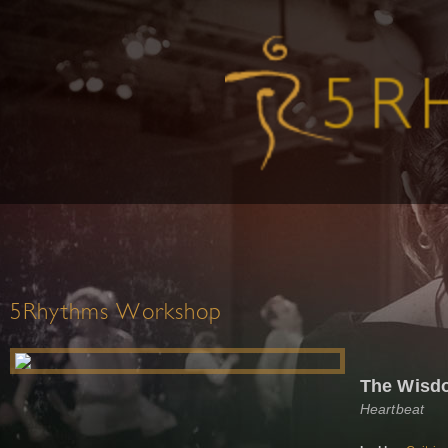
5Rhythms Workshop
The Wisdo
Heartbeat