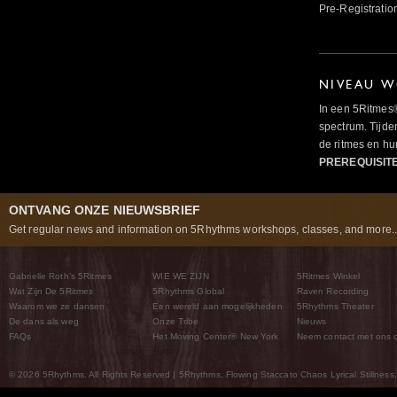
Pre-Registratio
NIVEAU W
In een 5Ritmes
spectrum. Tijde
de ritmes en 
PREREQUISIT
ONTVANG ONZE NIEUWSBRIEF
Get regular news and information on 5Rhythms workshops, classes, and more..
Gabrielle Roth’s 5Ritmes
WIE WE ZIJN
5Ritmes Winkel
Wat Zijn De 5Ritmes
5Rhythms Global
Raven Recording
Waarom we ze dansen
Een wereld aan mogelijkheden
5Rhythms Theater
De dans als weg
Onze Tribe
Nieuws
FAQs
Het Moving Center® New York
Neem contact met ons 
© 2026 5Rhythms. All Rights Reserved | 5Rhythms, Flowing Staccato Chaos Lyrical Stillness