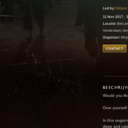
Led by:
Mirjam 
11 Nov 2017 - 
Locatie:
Belcam
Amsterdam, Ne
Organizer:
Mirj
CONTACT
BESCHRIJ
Would you like
Give yourself
In this ongoi
deep and catal