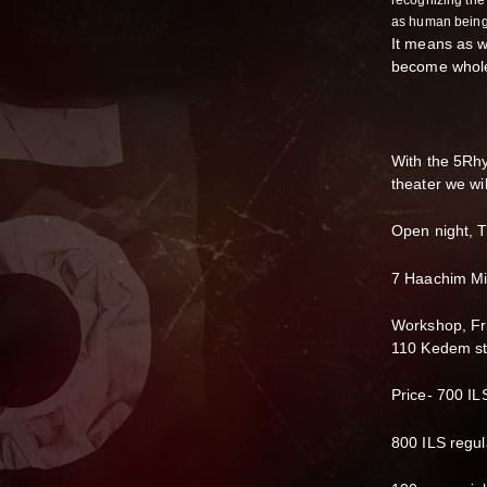
recognizing the 
as human being
It means as we
become whole
With the 5Rhy
theater we wi
Open night, T
7 Haachim Misl
Workshop, Fr
110 Kedem st.
Price- 700 ILS
800 ILS regul