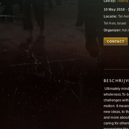
Led by:
Thierry
10 May 2018 - 
Locatie:
Tel Avi
Tel Aviv, Israel
Organizer:
Adi 
CONTACT
BESCHRIJ
Ultimately mind
wholeness.To be
challenges with
motion. It means
new ideas, to th
and more about 
caring for othe