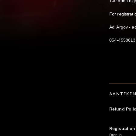
100 open nigh
For registrati
Adi Argov - 
054-4558813
AANTEKE
Refund Poli
Registration
Drop In