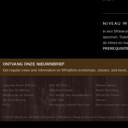
NIVEAU W
In een 5Ritmes
spectrum. Tijde
de ritmes en 
PREREQUISIT
ONTVANG ONZE NIEUWSBRIEF
Get regular news and information on 5Rhythms workshops, classes, and more..
Gabrielle Roth’s 5Ritmes
WIE WE ZIJN
5Ritmes Winkel
Wat Zijn De 5Ritmes
5Rhythms Global
Raven Recording
Waarom we ze dansen
Een wereld aan mogelijkheden
5Rhythms Theater
De dans als weg
Onze Tribe
Nieuws
FAQs
Het Moving Center® New York
Neem contact met ons 
© 2026 5Rhythms. All Rights Reserved | 5Rhythms, Flowing Staccato Chaos Lyrical Stillness