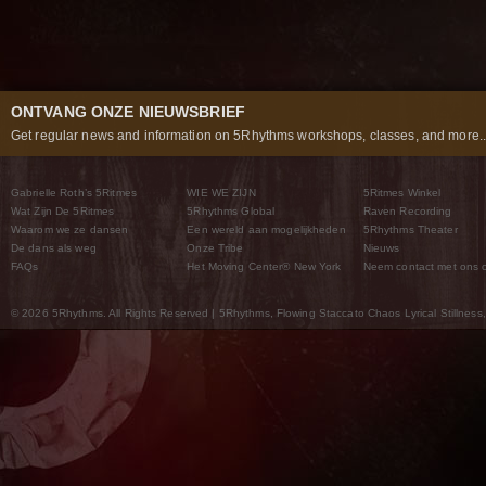
ONTVANG ONZE NIEUWSBRIEF
Get regular news and information on 5Rhythms workshops, classes, and more..
Gabrielle Roth’s 5Ritmes
WIE WE ZIJN
5Ritmes Winkel
Wat Zijn De 5Ritmes
5Rhythms Global
Raven Recording
Waarom we ze dansen
Een wereld aan mogelijkheden
5Rhythms Theater
De dans als weg
Onze Tribe
Nieuws
FAQs
Het Moving Center® New York
Neem contact met ons 
© 2026 5Rhythms. All Rights Reserved | 5Rhythms, Flowing Staccato Chaos Lyrical Stillness