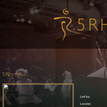
5Rhythms
Led by:
Locatie: