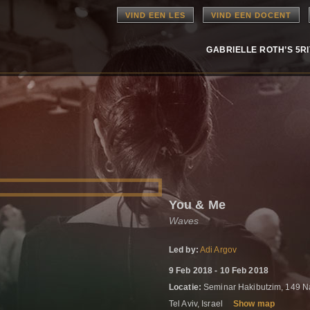
VIND EEN LES
VIND EEN DOCENT
GABRIELLE ROTH’S 5R
You & Me
Waves
Led by:
Adi Argov
9 Feb 2018 - 10 Feb 2018
Locatie:
Seminar Hakibutzim, 149 Na
Tel Aviv, Israel
Show map