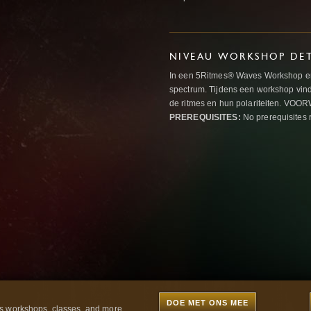
NIVEAU WORKSHOP DET
In een 5Ritmes® Waves Workshop erv
spectrum. Tijdens een workshop vindt
de ritmes en hun polariteiten. 
PREREQUISITES:
No prerequisites 
DOE MET ONS MEE
 workshops, classes, and more...