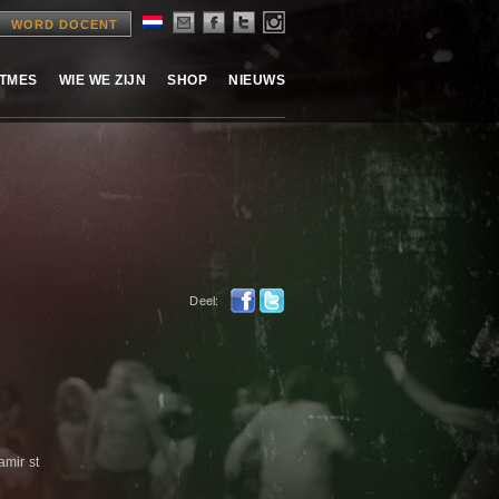
WORD DOCENT
ITMES
WIE WE ZIJN
SHOP
NIEUWS
Deel:
mir st