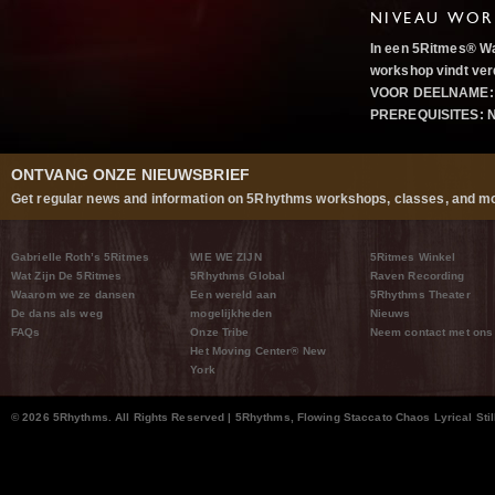
NIVEAU WOR
In een 5Ritmes® Wa
workshop vindt ver
VOOR DEELNAME: 
PREREQUISITES:
N
ONTVANG ONZE NIEUWSBRIEF
Get regular news and information on 5Rhythms workshops, classes, and mo
Gabrielle Roth’s 5Ritmes
WIE WE ZIJN
5Ritmes Winkel
Wat Zijn De 5Ritmes
5Rhythms Global
Raven Recording
Waarom we ze dansen
Een wereld aan
5Rhythms Theater
De dans als weg
mogelijkheden
Nieuws
FAQs
Onze Tribe
Neem contact met ons
Het Moving Center® New
York
© 2026 5Rhythms. All Rights Reserved | 5Rhythms, Flowing Staccato Chaos Lyrical Stil