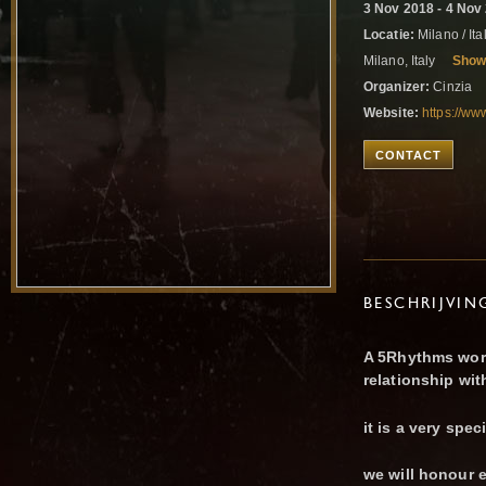
3 Nov 2018 - 4 Nov
Locatie:
Milano / Ital
Milano, Italy
Show
Organizer:
Cinzia
Website:
https://ww
CONTACT
BESCHRIJVIN
A 5Rhythms work
relationship wi
it is a very speci
we will honour 