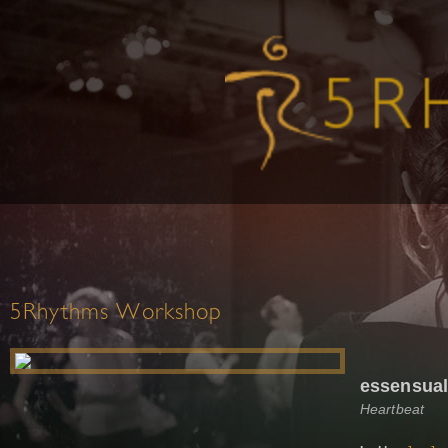
5Rhythms Workshop
essensual
Heartbeat