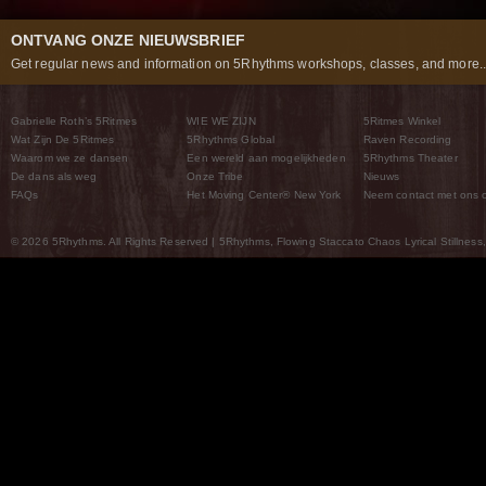
ONTVANG ONZE NIEUWSBRIEF
Get regular news and information on 5Rhythms workshops, classes, and more..
Gabrielle Roth’s 5Ritmes
WIE WE ZIJN
5Ritmes Winkel
Wat Zijn De 5Ritmes
5Rhythms Global
Raven Recording
Waarom we ze dansen
Een wereld aan mogelijkheden
5Rhythms Theater
De dans als weg
Onze Tribe
Nieuws
FAQs
Het Moving Center® New York
Neem contact met ons 
© 2026 5Rhythms. All Rights Reserved | 5Rhythms, Flowing Staccato Chaos Lyrical Stillness