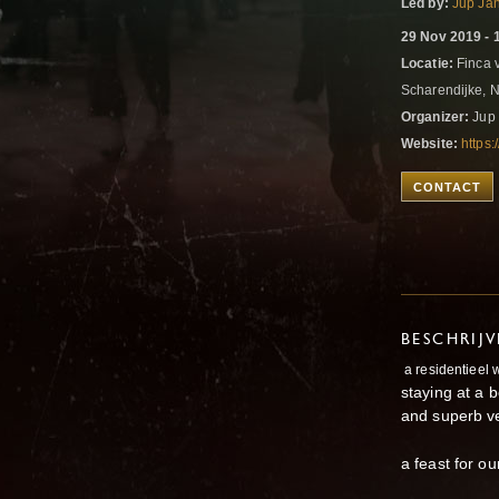
Led by:
Jup Ja
29 Nov 2019 - 
Locatie:
Finca v
Scharendijke, 
Organizer:
Jup 
Website:
https
CONTACT
BESCHRIJ
a residentieel 
staying at a b
and superb v
a feast for o