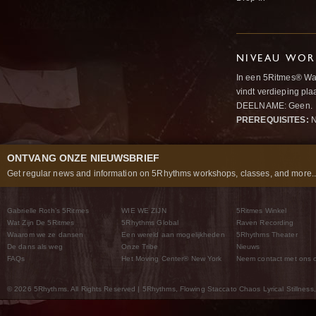
NIVEAU WOR
In een 5Ritmes® Wav
vindt verdieping pl
DEELNAME: Geen.
PREREQUISITES:
N
ONTVANG ONZE NIEUWSBRIEF
Get regular news and information on 5Rhythms workshops, classes, and more..
Gabrielle Roth’s 5Ritmes
WIE WE ZIJN
5Ritmes Winkel
Wat Zijn De 5Ritmes
5Rhythms Global
Raven Recording
Waarom we ze dansen
Een wereld aan mogelijkheden
5Rhythms Theater
De dans als weg
Onze Tribe
Nieuws
FAQs
Het Moving Center® New York
Neem contact met ons 
© 2026 5Rhythms. All Rights Reserved | 5Rhythms, Flowing Staccato Chaos Lyrical Stillness