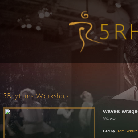
5Rhythms Workshop
waves wrage 
Waves
Led by:
Tom Schulz