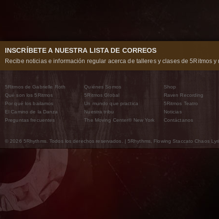
INSCRÍBETE A NUESTRA LISTA DE CORREOS
Recibe noticias e información regular acerca de talleres y clases de 5Ritmos y 
5Ritmos de Gabrielle Roth
Quiénes Somos
Shop
Qué son los 5Ritmos
5Ritmos Global
Raven Recording
Por qué los bailamos
Un mundo que practica
5Ritmos Teatro
El Camino de la Danza
Nuestra tribu
Noticias
Preguntas frecuentes
The Moving Center® New York
Contáctanos
© 2026 5Rhythms. Todos los derechos reservados. | 5Rhythms, Flowing Staccato Chaos Lyric