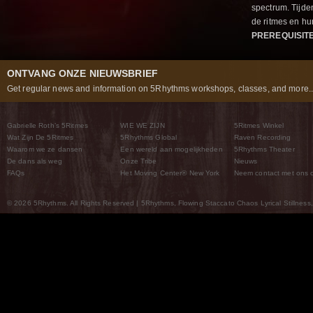
spectrum. Tijde
de ritmes en 
PREREQUISIT
ONTVANG ONZE NIEUWSBRIEF
Get regular news and information on 5Rhythms workshops, classes, and more..
Gabrielle Roth’s 5Ritmes
WIE WE ZIJN
5Ritmes Winkel
Wat Zijn De 5Ritmes
5Rhythms Global
Raven Recording
Waarom we ze dansen
Een wereld aan mogelijkheden
5Rhythms Theater
De dans als weg
Onze Tribe
Nieuws
FAQs
Het Moving Center® New York
Neem contact met ons 
© 2026 5Rhythms. All Rights Reserved | 5Rhythms, Flowing Staccato Chaos Lyrical Stillness