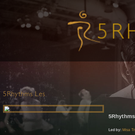
5Rhythms Les
5Rhythms
Led by:
Misa Tr