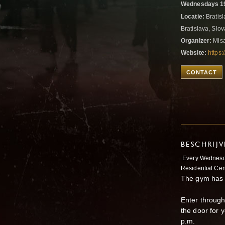
Wednesdays 19
Locatie:
Bratisl
Bratislava, Slo
Organizer:
Misa
Website:
https:
CONTACT
BESCHRIJ
Every Wednesda
Residential Cen
The gym has o
Enter through
the door for 
p.m.