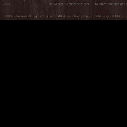
FAQs
Het Moving Center® New York
Neem contact met ons 
© 2026 5Rhythms. All Rights Reserved | 5Rhythms, Flowing Staccato Chaos Lyrical Stillness