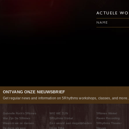
ACTUELE WO
NAME
ONTVANG ONZE NIEUWSBRIEF
Get regular news and information on 5Rhythms workshops, classes, and more..
Gabrielle Roth’s 5Ritmes
WIE WE ZIJN
5Ritmes Winkel
Wat Zijn De 5Ritmes
5Rhythms Global
Raven Recording
Waarom we ze dansen
Een wereld aan mogelijkheden
5Rhythms Theater
De dans als weg
Onze Tribe
Nieuws