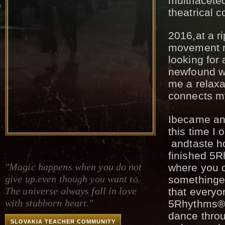
multifaceted 
theatrical c
2016,at a r
movement me
looking for
newfound wo
me a relaxa
connects m
Ibecame an
this time I
andtaste h
finished 5R
"Magic happens when you do not
where you c
give up.even though you want to.
somethingex
The universe always fall in love
that everyo
with stubborn heart."
5Rhythms®. 
dance throu
SLOVAKIA TEACHER COMMUNITY