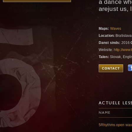
a dance whe
arejust us, 
Maps:
Waves
Location:
Bratislava
Danst sinds:
2016
Website:
http://www.t
Talen:
Slovak, Engli
CONTACT
ACTUELE LES
NAME
5Rhythms open wa