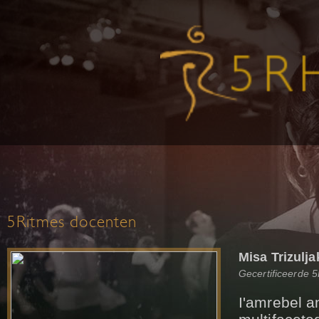
5Ritmes docenten
Misa Trizulj
Gecertificeerde 
I'amrebel a