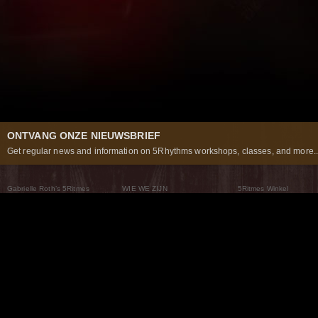
ONTVANG ONZE NIEUWSBRIEF
Get regular news and information on 5Rhythms workshops, classes, and more..
Gabrielle Roth’s 5Ritmes
WIE WE ZIJN
5Ritmes Winkel
Wat Zijn De 5Ritmes
5Rhythms Global
Raven Recording
Waarom we ze dansen
Een wereld aan mogelijkheden
5Rhythms Theater
De dans als weg
Onze Tribe
Nieuws
FAQs
Het Moving Center® New York
Neem contact met ons 
© 2026 5Rhythms. All Rights Reserved | 5Rhythms, Flowing Staccato Chaos Lyrical Stillness