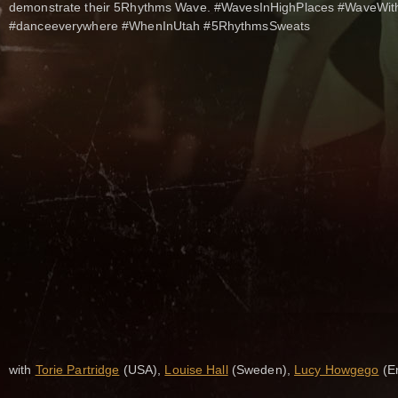
demonstrate their 5Rhythms Wave. #WavesInHighPlaces #WaveWi
#danceeverywhere #WhenInUtah #5RhythmsSweats
with
Torie Partridge
(USA),
Louise Hall
(Sweden),
Lucy Howgego
(E