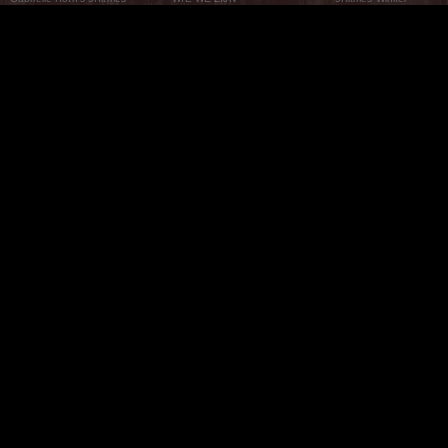
Wat Zijn De 5Ritmes
5Rhythms Global
Raven Recording
Waarom we ze dansen
Een wereld aan mogelijkheden
5Rhythms Theater
De dans als weg
Onze Tribe
Nieuws
FAQs
Het Moving Center® New York
Neem contact met ons 
© 2026 5Rhythms. All Rights Reserved | 5Rhythms, Flowing Staccato Chaos Lyrical Stillness