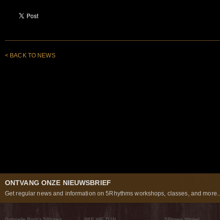
< BACK TO NEWS
ONTVANG ONZE NIEUWSBRIEF
Get regular news and information on 5Rhythms workshops, classes, and more..
Gabrielle Roth’s 5Ritmes
WIE WE ZIJN
5Ritmes Winkel