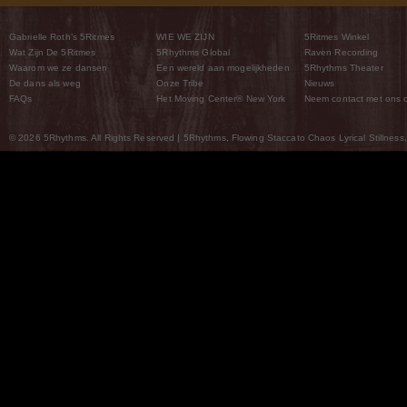
Gabrielle Roth’s 5Ritmes
WIE WE ZIJN
5Ritmes Winkel
Wat Zijn De 5Ritmes
5Rhythms Global
Raven Recording
Waarom we ze dansen
Een wereld aan mogelijkheden
5Rhythms Theater
De dans als weg
Onze Tribe
Nieuws
FAQs
Het Moving Center® New York
Neem contact met ons 
© 2026 5Rhythms. All Rights Reserved | 5Rhythms, Flowing Staccato Chaos Lyrical Stillness