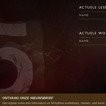
ACTUELE LES
NAME
ACTUELE WO
NAME
ONTVANG ONZE NIEUWSBRIEF
Get regular news and information on 5Rhythms workshops, classes, and more..