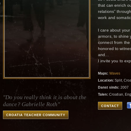
that can enrich o
relations” throug
work and somatic
I care about your
armors, to shine y
connect from the p
honored to witnes
and...
I invite you to ex
Maps:
Waves
Location:
Split, Croa
Danst sinds:
2007
Talen:
Croatian, Engl
"Do you really think it is about the
dance? Gabrielle Roth"
CONTACT
CROATIA TEACHER COMMUNITY