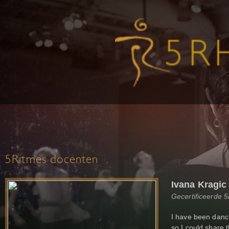
5Ritmes docenten
Ivana Kragic
Gecertificeerde 
I have been danci
so I could share 