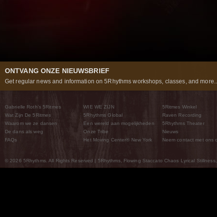
ONTVANG ONZE NIEUWSBRIEF
Get regular news and information on 5Rhythms workshops, classes, and more..
Gabrielle Roth’s 5Ritmes
WIE WE ZIJN
5Ritmes Winkel
Wat Zijn De 5Ritmes
5Rhythms Global
Raven Recording
Waarom we ze dansen
Een wereld aan mogelijkheden
5Rhythms Theater
De dans als weg
Onze Tribe
Nieuws
FAQs
Het Moving Center® New York
Neem contact met ons 
© 2026 5Rhythms. All Rights Reserved | 5Rhythms, Flowing Staccato Chaos Lyrical Stillness