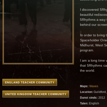
I discovered 5Rh
beautiful redisco
5Rhythms a way to
behind our screen
In order to bring
Spaceholder Orie
Midhurst, West S
program.
I am a long time
that 5Rhythms can
the world.
ENGLAND TEACHER COMMUNITY
Maps:
Waves
Location:
Guildford
UNITED KINGDOM TEACHER COMMUNITY
Danst sinds:
2012
Talen:
English