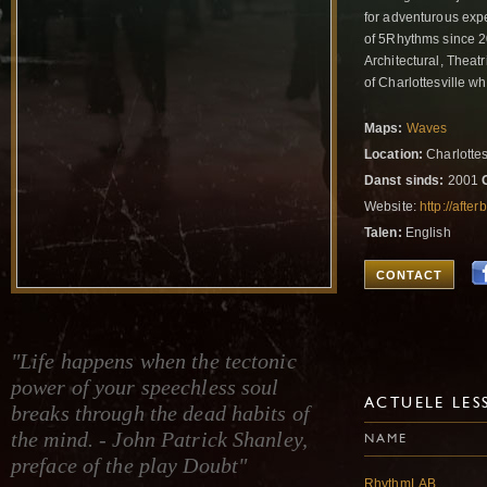
for adventurous expe
of 5Rhythms since 2
Architectural, Theat
of Charlottesville 
Maps:
Waves
Location:
Charlottesv
Danst sinds:
2001
Website:
http://after
Talen:
English
CONTACT
"Life happens when the tectonic
power of your speechless soul
ACTUELE LES
breaks through the dead habits of
the mind. - John Patrick Shanley,
NAME
preface of the play Doubt"
RhythmLAB