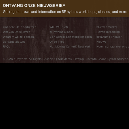
ONTVANG ONZE NIEUWSBRIEF
Get regular news and information on 5Rhythms workshops, classes, and more..
Gabrielle Roth’s 5Ritmes
WIE WE ZIJN
5Ritmes Winkel
Wat Zijn De 5Ritmes
5Rhythms Global
Raven Recording
Waarom we ze dansen
Een wereld aan mogelijkheden
5Rhythms Theater
De dans als weg
Onze Tribe
Nieuws
FAQs
Het Moving Center® New York
Neem contact met ons 
© 2026 5Rhythms. All Rights Reserved | 5Rhythms, Flowing Staccato Chaos Lyrical Stillness