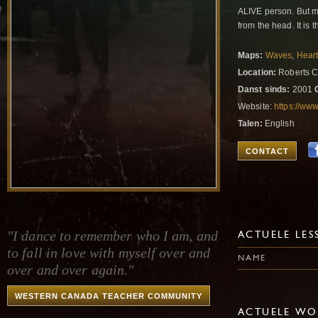
ALIVE person. But mo
from the head. It is
Maps:
Waves
,
Hear
Location:
Roberts C
Danst sinds:
2001
Website:
https://www
Talen:
English
CONTACT
"I dance to remember who I am, and
ACTUELE LES
to fall in love with myself over and
NAME
over and over again."
WESTERN CANADA TEACHER COMMUNITY
ACTUELE WO