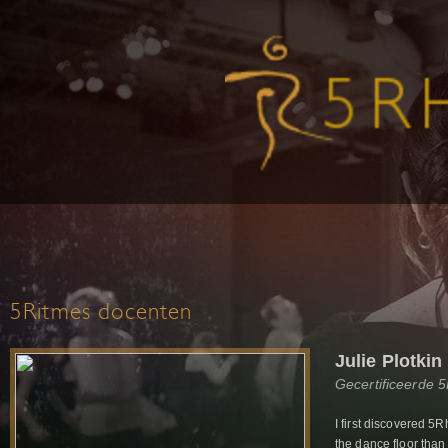
5Ritmes docenten
Julie Plotkin
Gecertificeerde 
I first discovered 
the dance floor than