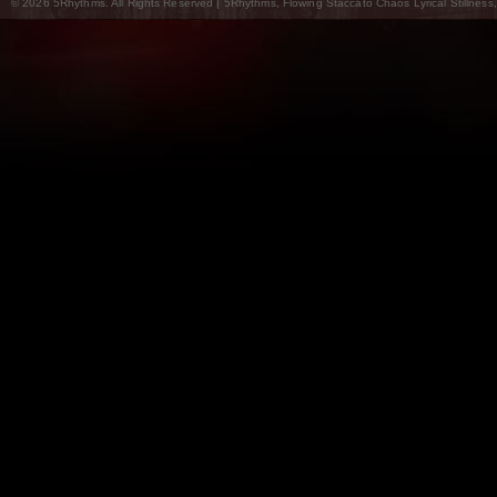
© 2026 5Rhythms. All Rights Reserved | 5Rhythms, Flowing Staccato Chaos Lyrical Stillness