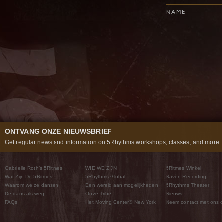
NAME
ONTVANG ONZE NIEUWSBRIEF
Get regular news and information on 5Rhythms workshops, classes, and more..
Gabrielle Roth’s 5Ritmes
WIE WE ZIJN
5Ritmes Winkel
Wat Zijn De 5Ritmes
5Rhythms Global
Raven Recording
Waarom we ze dansen
Een wereld aan mogelijkheden
5Rhythms Theater
De dans als weg
Onze Tribe
Nieuws
FAQs
Het Moving Center® New York
Neem contact met ons 