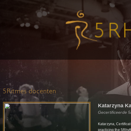
5Ritmes docenten
Katarzyna K
Gecertificeerde 
Katarzyna, Certific
practicing the 5Rhy