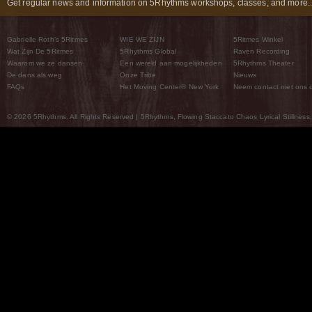
Get regular news and information on 5Rhythms workshops, classes, and more..
Gabrielle Roth’s 5Ritmes
WIE WE ZIJN
5Ritmes Winkel
Wat Zijn De 5Ritmes
5Rhythms Global
Raven Recording
Waarom we ze dansen
Een wereld aan mogelijkheden
5Rhythms Theater
De dans als weg
Onze Tribe
Nieuws
FAQs
Het Moving Center® New York
Neem contact met ons 
© 2026 5Rhythms. All Rights Reserved | 5Rhythms, Flowing Staccato Chaos Lyrical Stillness