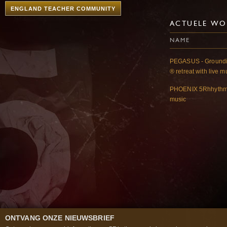
ENGLAND TEACHER COMMUNITY
ACTUELE WO
NAME
PEGASUS - Groundin
® retreat with live 
PHOENIX 5Rhhythms
music
ONTVANG ONZE NIEUWSBRIEF