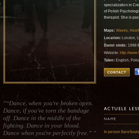
specialization in Cr
of Polish Psycholog
therapist. She is pas
Maps:
Waves
,
Hear
Location:
London, U
Danst sinds:
1998
Website:
http://www
Talen:
English, Poli
CONTACT
"“Dance, when you're broken open.
Dance, if you've torn the bandage
ACTUELE LES
off. Dance in the middle of the
NAME
fighting. Dance in your blood.
Dance when you're perfectly free.” "
In person BareSoul