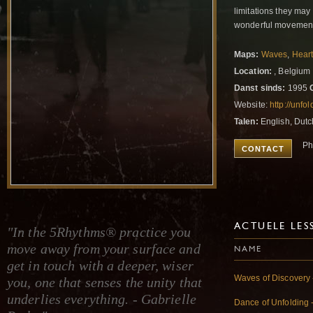
limitations they may 
wonderful movement 
Maps:
Waves
,
Hear
Location:
, Belgium
Danst sinds:
1995
Website:
http://unf
Talen:
English, Dutc
Ph
CONTACT
ACTUELE LES
"In the 5Rhythms® practice you
move away from your surface and
NAME
get in touch with a deeper, wiser
Waves of Discovery
you, one that senses the unity that
underlies everything. - Gabrielle
Dance of Unfolding 