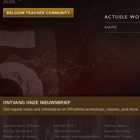
Roth. "
BELGIUM TEACHER COMMUNITY
ACTUELE WO
NAME
ONTVANG ONZE NIEUWSBRIEF
Get regular news and information on 5Rhythms workshops, classes, and more..
Gabrielle Roth’s 5Ritmes
WIE WE ZIJN
5Ritmes Winkel
Wat Zijn De 5Ritmes
5Rhythms Global
Raven Recording
Waarom we ze dansen
Een wereld aan mogelijkheden
5Rhythms Theater