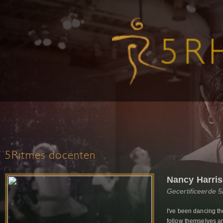
5Ritmes docenten
Nancy Harri
Gecertificeerde 
I've been dancing th
follow themselves a