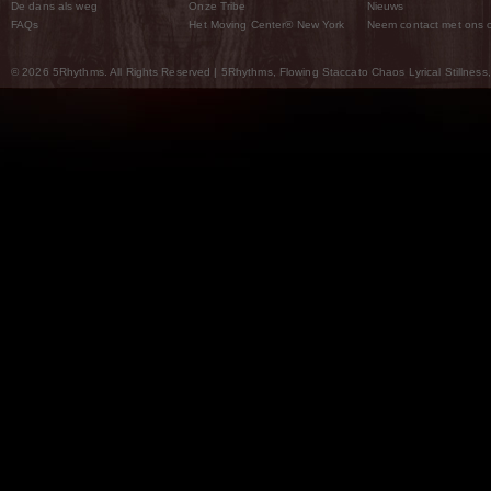
De dans als weg
Onze Tribe
Nieuws
FAQs
Het Moving Center® New York
Neem contact met ons 
© 2026 5Rhythms. All Rights Reserved | 5Rhythms, Flowing Staccato Chaos Lyrical Stillness