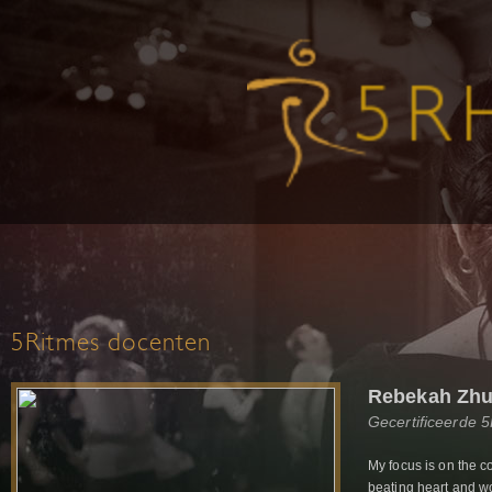
5Ritmes docenten
Rebekah Zh
Gecertificeerde 
My focus is on the co
beating heart and wo