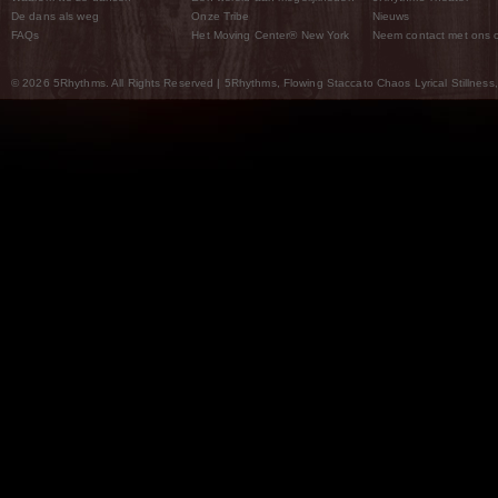
De dans als weg
Onze Tribe
Nieuws
FAQs
Het Moving Center® New York
Neem contact met ons 
© 2026 5Rhythms. All Rights Reserved | 5Rhythms, Flowing Staccato Chaos Lyrical Stillness