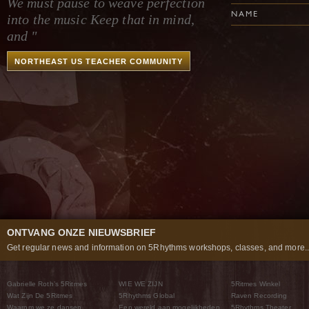
We must pause to weave perfection
NAME
into the music Keep that in mind,
and "
NORTHEAST US TEACHER COMMUNITY
ONTVANG ONZE NIEUWSBRIEF
Get regular news and information on 5Rhythms workshops, classes, and more..
Gabrielle Roth’s 5Ritmes
WIE WE ZIJN
5Ritmes Winkel
Wat Zijn De 5Ritmes
5Rhythms Global
Raven Recording
Waarom we ze dansen
Een wereld aan mogelijkheden
5Rhythms Theater