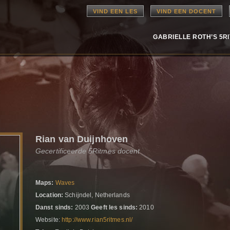
VIND EEN LES
VIND EEN DOCENT
GABRIELLE ROTH’S 5R
Rian van Duijnhoven
Gecertificeerde 5Ritmes docent
Maps:
Waves
Location:
Schijndel, Netherlands
Danst sinds:
2003
Geeft les sinds:
2010
Website:
http://www.rian5ritmes.nl/