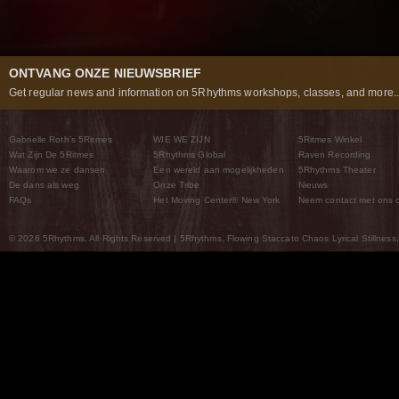
ONTVANG ONZE NIEUWSBRIEF
Get regular news and information on 5Rhythms workshops, classes, and more..
Gabrielle Roth’s 5Ritmes
WIE WE ZIJN
5Ritmes Winkel
Wat Zijn De 5Ritmes
5Rhythms Global
Raven Recording
Waarom we ze dansen
Een wereld aan mogelijkheden
5Rhythms Theater
De dans als weg
Onze Tribe
Nieuws
FAQs
Het Moving Center® New York
Neem contact met ons 
© 2026 5Rhythms. All Rights Reserved | 5Rhythms, Flowing Staccato Chaos Lyrical Stillness