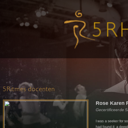
5Ritmes docenten
Rose Karen
Gecertificeerde 
I was a seeker for s
had found it: a deepl