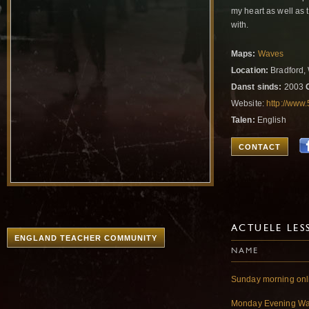
my heart as well as 
with.
Maps:
Waves
Location:
Bradford,
Danst sinds:
2003
Website:
http://www
Talen:
English
CONTACT
ACTUELE LES
ENGLAND TEACHER COMMUNITY
NAME
Sunday morning onl
Monday Evening W