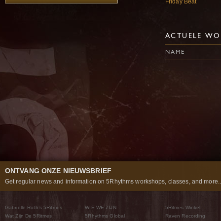
Friday Beat
ACTUELE WO
NAME
ONTVANG ONZE NIEUWSBRIEF
Get regular news and information on 5Rhythms workshops, classes, and more..
Gabrielle Roth’s 5Ritmes
WIE WE ZIJN
5Ritmes Winkel
Wat Zijn De 5Ritmes
5Rhythms Global
Raven Recording