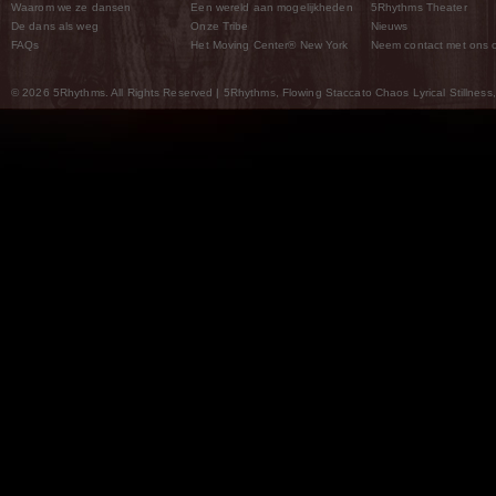
Waarom we ze dansen
Een wereld aan mogelijkheden
5Rhythms Theater
De dans als weg
Onze Tribe
Nieuws
FAQs
Het Moving Center® New York
Neem contact met ons 
© 2026 5Rhythms. All Rights Reserved | 5Rhythms, Flowing Staccato Chaos Lyrical Stillness