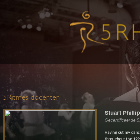
5Ritmes docenten
Stuart Philli
Gecertificeerde 
Having cut my danci
throughout the 1990