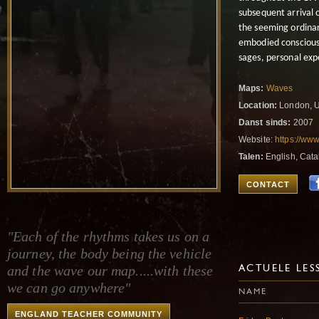
subsequent arrival 
the seeming ordinar
embodied consciousn
sages, personal expe
Maps:
Waves
Location:
London, U
Danst sinds:
2007
Website:
https://w
Talen:
English, Cata
CONTACT
"Each of the rhythms takes us on a
journey, the body being the vehicle
and the wave our map.....with these
ACTUELE LES
we can go anywhere"
NAME
ENGLAND TEACHER COMMUNITY