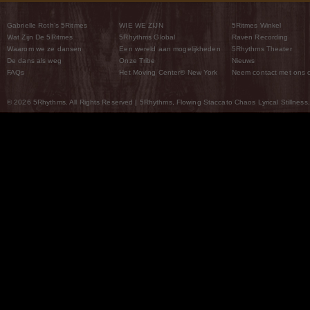
Gabrielle Roth’s 5Ritmes
WIE WE ZIJN
5Ritmes Winkel
Wat Zijn De 5Ritmes
5Rhythms Global
Raven Recording
Waarom we ze dansen
Een wereld aan mogelijkheden
5Rhythms Theater
De dans als weg
Onze Tribe
Nieuws
FAQs
Het Moving Center® New York
Neem contact met ons 
© 2026 5Rhythms. All Rights Reserved | 5Rhythms, Flowing Staccato Chaos Lyrical Stillness