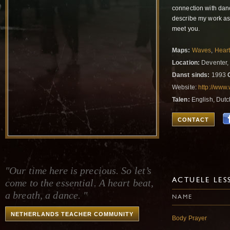
connection with danc
describe my work as 
meet you.
Maps:
Waves
,
Hear
Location:
Deventer,
Danst sinds:
1993
Website:
http://www
Talen:
English, Dutc
CONTACT
"Our time here is precious. So let’s
come to the essential. A heart beat,
ACTUELE LES
a breath, a dance. "
NAME
NETHERLANDS TEACHER COMMUNITY
Body Prayer