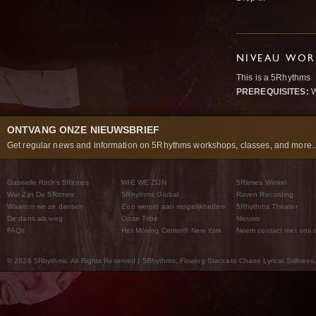
NIVEAU WOR
This is a 5Rhythms
PREREQUISITES:
W
ONTVANG ONZE NIEUWSBRIEF
Get regular news and information on 5Rhythms workshops, classes, and more..
Gabrielle Roth’s 5Ritmes
WIE WE ZIJN
5Ritmes Winkel
Wat Zijn De 5Ritmes
5Rhythms Global
Raven Recording
Waarom we ze dansen
Een wereld aan mogelijkheden
5Rhythms Theater
De dans als weg
Onze Tribe
Nieuws
FAQs
Het Moving Center® New York
Neem contact met ons 
© 2026 5Rhythms. All Rights Reserved | 5Rhythms, Flowing Staccato Chaos Lyrical Stillness