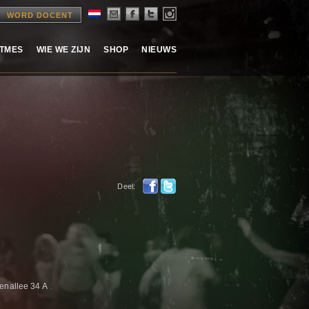
WORD DOCENT
ITMES
WIE WE ZIJN
SHOP
NIEUWS
Deel:
enallee 34 A