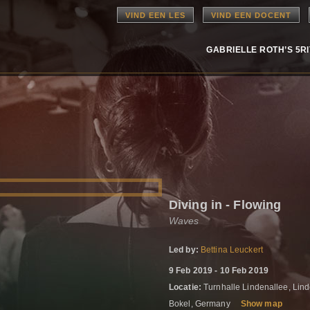
VIND EEN LES
VIND EEN DOCENT
GABRIELLE ROTH’S 5R
Diving in - Flowing
Waves
Led by:
Bettina Leuckert
9 Feb 2019 - 10 Feb 2019
Locatie:
Turnhalle Lindenallee, Lind
Bokel, Germany
Show map