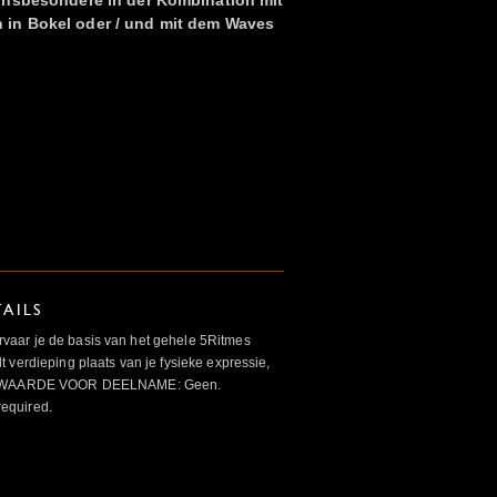
 insbesondere in der Kombination mit
in Bokel oder / und mit dem Waves
AILS
aar je de basis van het gehele 5Ritmes
 verdieping plaats van je fysieke expressie,
VOORWAARDE VOOR DEELNAME: Geen.
required.