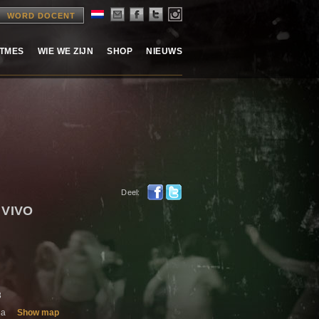
WORD DOCENT
ITMES
WIE WE ZIJN
SHOP
NIEUWS
Deel:
 VIVO
8
na
Show map