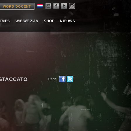
WORD DOCENT
ITMES
WIE WE ZIJN
SHOP
NIEUWS
2: STACCATO
Deel: