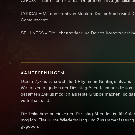
CHAOS = Befreit und leer bist Du präsent im Augenblick 
LYRICAL = Mit den kreativen Mustern Deiner Seele wirst Du l
Gemeinschaft.
STILLNESS = Die Lebenserfahrung Deines Körpers verbinde
AANTEKENINGEN
Dieser Zyklus ist sowohl für 5Rhythmen-Neulinge als auch
Wir tanzen an jedem der Dienstag-Abende immer die komp
gesamten Zyklus möglich als feste Gruppe machen, so da
vorteilhaft sind.
Die Teilnahme an einzelnen Dienstag-Abenden ist für Anfän
möglich. Eine kurze Wiederholung und Zusammenfassung 
gegeben.