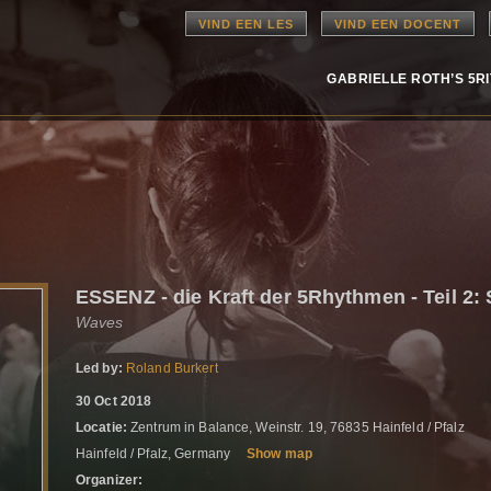
VIND EEN LES
VIND EEN DOCENT
GABRIELLE ROTH’S 5R
ESSENZ - die Kraft der 5Rhythmen - Teil 
Waves
Led by:
Roland Burkert
30 Oct 2018
Locatie:
Zentrum in Balance, Weinstr. 19, 76835 Hainfeld / Pfalz
Hainfeld / Pfalz, Germany
Show map
Organizer: