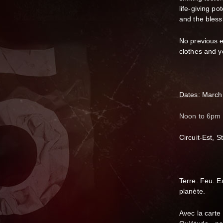
life-giving p
and the bles
No previous e
clothes and yo
Dates: March 
Noon to 6pm
Circuit-Est, 
Terre. Feu. E
planète.
Avec la carte