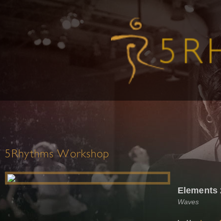
5Rhythms Workshop
Elements 
Waves