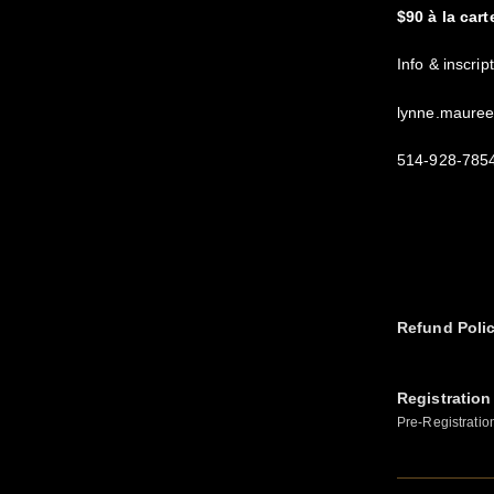
$90 à la cart
Info & inscri
lynne.maure
514-928-785
Refund Poli
Registration
Pre-Registratio