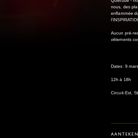
Quiétude - n
nous, des pl
enflammée du
l'INSPIRATIO
Aucun pré-req
vêtements con
Dates: 9 mars
12h à 18h
Circuit-Est, 
AANTEKE