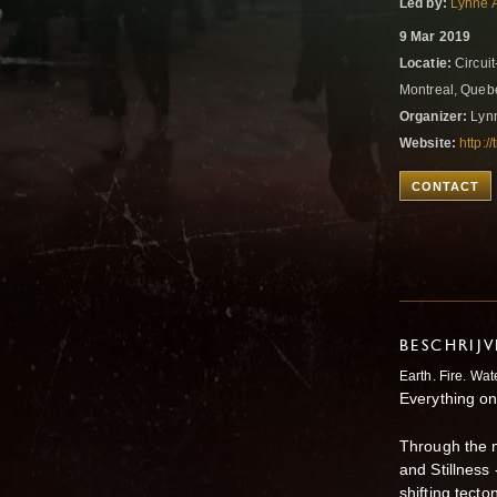
Led by:
Lynne 
9 Mar 2019
Locatie:
Circuit
Montreal, Que
Organizer:
Lyn
Website:
http:/
CONTACT
BESCHRIJ
Earth. Fire. Wate
Everything on
Through the m
and Stillness
shifting tect