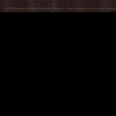
© 2026 5Rhythms. All Rights Reserved | 5Rhythms, Flowing Staccato Chaos Lyrical Stillness