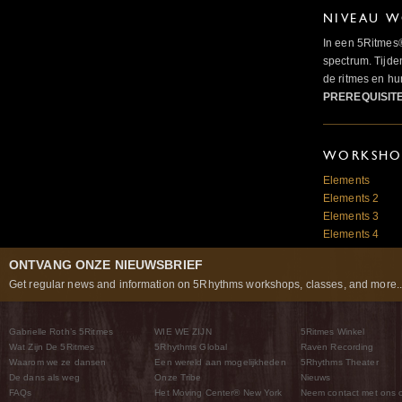
NIVEAU W
In een 5Ritmes
spectrum. Tijde
de ritmes en 
PREREQUISIT
WORKSHOP
Elements
Elements 2
Elements 3
Elements 4
ONTVANG ONZE NIEUWSBRIEF
Get regular news and information on 5Rhythms workshops, classes, and more..
Gabrielle Roth’s 5Ritmes
WIE WE ZIJN
5Ritmes Winkel
Wat Zijn De 5Ritmes
5Rhythms Global
Raven Recording
Waarom we ze dansen
Een wereld aan mogelijkheden
5Rhythms Theater
De dans als weg
Onze Tribe
Nieuws
FAQs
Het Moving Center® New York
Neem contact met ons 