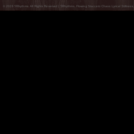
© 2026 5Rhythms. All Rights Reserved | 5Rhythms, Flowing Staccato Chaos Lyrical Stillness