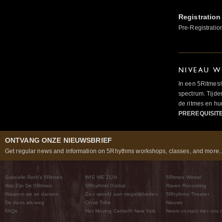
Registration
Pre-Registratio
NIVEAU W
In een 5Ritmes
spectrum. Tijde
de ritmes en 
PREREQUISIT
ONTVANG ONZE NIEUWSBRIEF
Get regular news and information on 5Rhythms workshops, classes, and more..
Gabrielle Roth’s 5Ritmes
WIE WE ZIJN
5Ritmes Winkel
Wat Zijn De 5Ritmes
5Rhythms Global
Raven Recording
Waarom we ze dansen
Een wereld aan mogelijkheden
5Rhythms Theater
De dans als weg
Onze Tribe
Nieuws
FAQs
Het Moving Center® New York
Neem contact met ons 