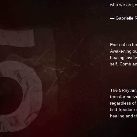
who we are, 
— Gabrielle 
Each of us h
Awakening our
healing involv
self. Come an
The 5Rhythms
transformativ
regardless of 
find freedom
healing and the