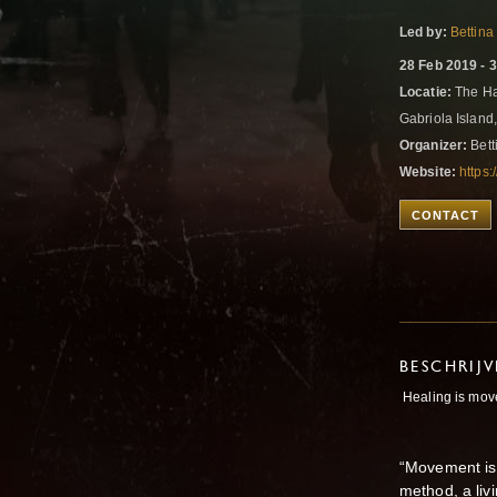
Led by:
Bettina
28 Feb 2019 - 
Locatie:
The Ha
Gabriola Island
Organizer:
Bett
Website:
https
CONTACT
BESCHRIJ
Healing is move
“Movement is
method, a liv