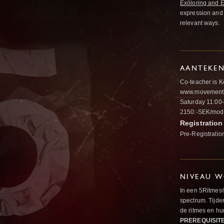
Exöloring and
expression and 
relevant ways.
AANTEKE
Co-teacher is K
www.movementt
Saturday 11:00
2150:-SEK/modul
Registration
Pre-Registratio
NIVEAU W
In een 5Ritmes
spectrum. Tijde
de ritmes en 
PREREQUISIT