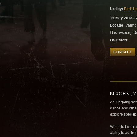
Led by:
Berit 
19 May 2018 - 
Locatie:
Värmdö
Gustavsberg, 
Organizer:
CONTACT
BESCHRIJ
An Ongoing ser
dance and other
explore specifi
What do I want w
ability to act fr