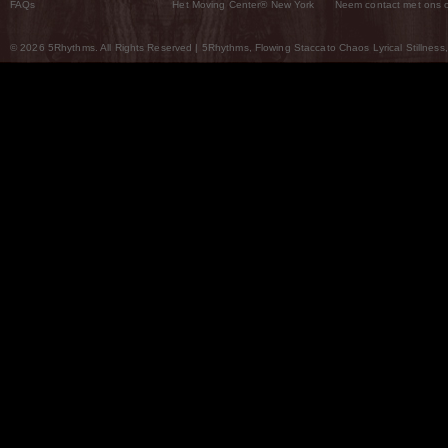
FAQs
Het Moving Center® New York
Neem contact met ons 
© 2026 5Rhythms. All Rights Reserved | 5Rhythms, Flowing Staccato Chaos Lyrical Stillness