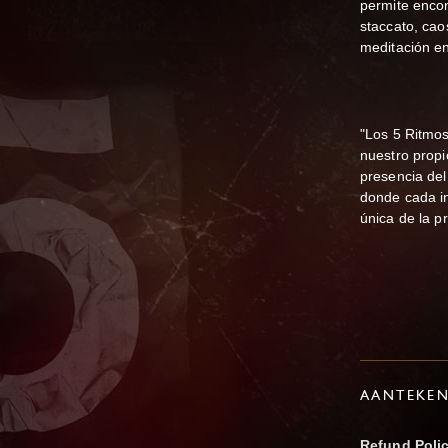
permite encon
staccato, cao
meditación en
"Los 5 Ritmos
nuestro propi
presencia de
donde cada in
única de la p
AANTEKE
Refund Poli