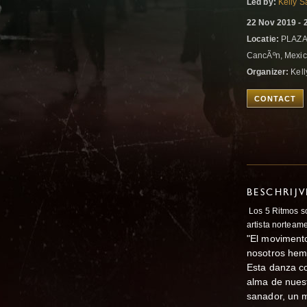
Led by:
Kelly S
22 Nov 2019 - 
Locatie:
PLAZA 
CancÃºn, Mexi
Organizer:
Kell
CONTACT
BESCHRIJ
Los 5 Ritmos so
artista norteam
"El movimento
nosotros hem
Esta danza c
alma de nuest
sanador, un m