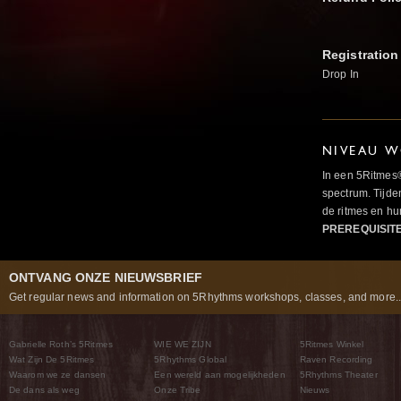
Registration
Drop In
NIVEAU W
In een 5Ritmes
spectrum. Tijde
de ritmes en 
PREREQUISIT
ONTVANG ONZE NIEUWSBRIEF
Get regular news and information on 5Rhythms workshops, classes, and more..
Gabrielle Roth’s 5Ritmes
WIE WE ZIJN
5Ritmes Winkel
Wat Zijn De 5Ritmes
5Rhythms Global
Raven Recording
Waarom we ze dansen
Een wereld aan mogelijkheden
5Rhythms Theater
De dans als weg
Onze Tribe
Nieuws