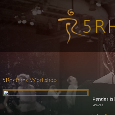
5Rhythms Workshop
Pender Is
Waves