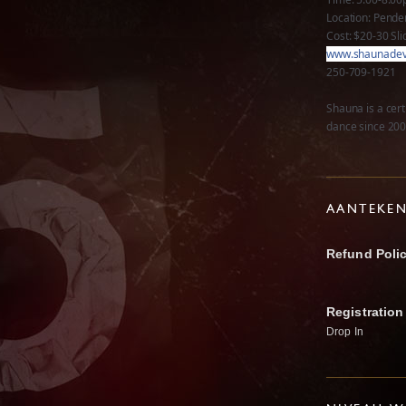
Location: Pende
Cost: $20-30 Sli
www.shaunadevl
250-709-1921
Shauna is a cer
dance since 200
AANTEKE
Refund Poli
Registration
Drop In