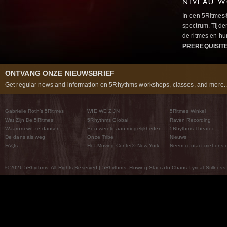
NIVEAU W
In een 5Ritmes
spectrum. Tijde
de ritmes en 
PREREQUISIT
ONTVANG ONZE NIEUWSBRIEF
Get regular news and information on 5Rhythms workshops, classes, and more..
Gabrielle Roth’s 5Ritmes
WIE WE ZIJN
5Ritmes Winkel
Wat Zijn De 5Ritmes
5Rhythms Global
Raven Recording
Waarom we ze dansen
Een wereld aan mogelijkheden
5Rhythms Theater
De dans als weg
Onze Tribe
Nieuws
FAQs
Het Moving Center® New York
Neem contact met ons 
© 2026 5Rhythms. All Rights Reserved | 5Rhythms, Flowing Staccato Chaos Lyrical Stillness