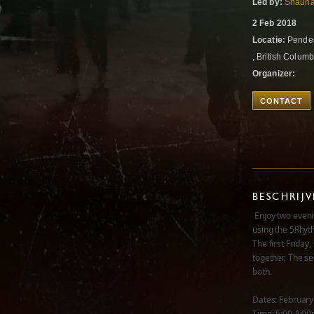
Led by:
Shauna
2 Feb 2018
Locatie:
Pender
, British Colum
Organizer:
CONTACT
BESCHRIJ
Enjoy two eveni
using the 5Rhyt
The first Friday
together. The se
both.
Dates: February
Time: 5:00-8:0