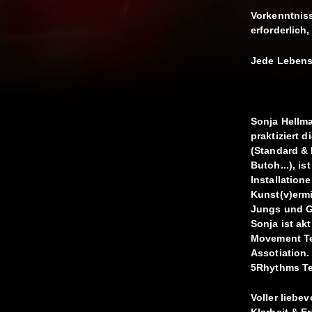
Vorkenntniss
erforderlich,
Jede Lebens
Sonja Hellm
praktiziert d
(Standard & 
Butoh...), is
Installation
Kunst(v)ermi
Jungs und Gr
Sonja ist ak
Movement Te
Assotiation. 
5Rhythms Te
Voller liebev
Klarheit & E