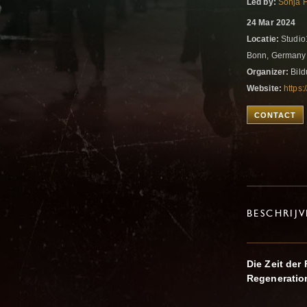
Led by:
Sonja 
24 Mar 2024
Locatie:
Studio1
Bonn, German
Organizer:
Bild
Website:
https
CONTACT
BESCHRIJ
Die Zeit der
Regeneratio