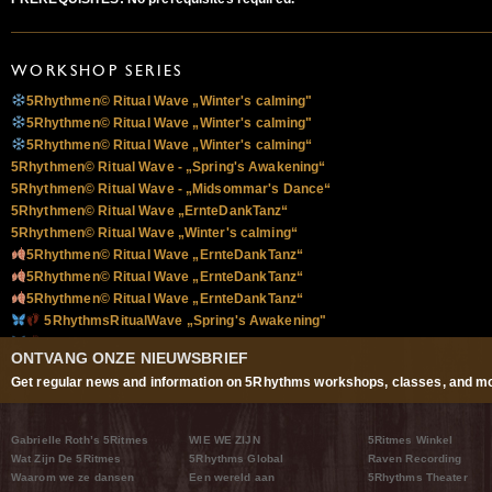
WORKSHOP SERIES
5Rhythmen© Ritual Wave „Winter's calming"
5Rhythmen© Ritual Wave „Winter's calming"
5Rhythmen© Ritual Wave „Winter's calming“
5Rhythmen© Ritual Wave - „Spring's Awakening“
5Rhythmen© Ritual Wave - „Midsommar's Dance“
5Rhythmen© Ritual Wave „ErnteDankTanz“
5Rhythmen© Ritual Wave „Winter's calming“
5Rhythmen© Ritual Wave „ErnteDankTanz“
5Rhythmen© Ritual Wave „ErnteDankTanz“
5Rhythmen© Ritual Wave „ErnteDankTanz“
5RhythmsRitualWave „Spring's Awakening"
5RhythmsRitualWave „Spring's Awakening"
ONTVANG ONZE NIEUWSBRIEF
5RhythmsRitualWave „Spring's Awakening“
Get regular news and information on 5Rhythms workshops, classes, and mo
5RhythmsRitualWave zur SommerSonnenWende „Midsommar's Danc
5Rhythms© Ritual Wave - Midsommars Dance
5Rhythms© Ritual Wave - Midsommars Dance
Gabrielle Roth’s 5Ritmes
WIE WE ZIJN
5Ritmes Winkel
Wat Zijn De 5Ritmes
5Rhythms Global
Raven Recording
Waarom we ze dansen
Een wereld aan
5Rhythms Theater