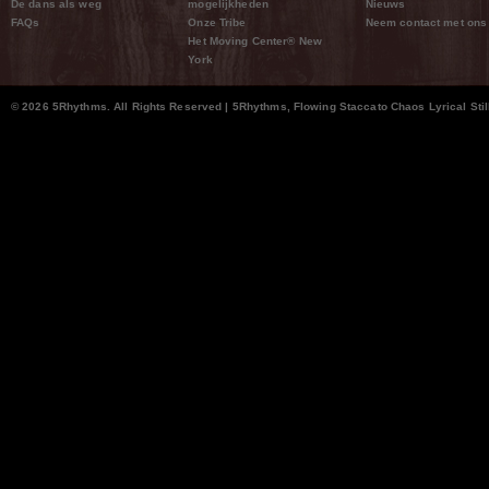
De dans als weg
mogelijkheden
Nieuws
FAQs
Onze Tribe
Neem contact met ons
Het Moving Center® New
York
© 2026 5Rhythms. All Rights Reserved | 5Rhythms, Flowing Staccato Chaos Lyrical Stil