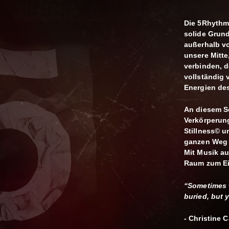
Die 5Rhythm
solide Grund
außerhalb vo
unsere Mitt
verbinden, d
vollständig
Energien de
An diesem So
Verkörperung
Stillness© 
ganzen Weg 
Mit Musik au
Raum zum Ei
“Sometimes w
buried, but 
- Christine 