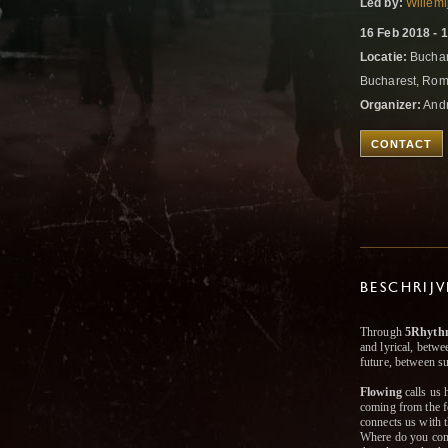
Led by:
Willemi
16 Feb 2018 - 
Locatie:
Buchar
Bucharest, Ro
Organizer:
And
CONTACT
BESCHRIJ
Through
5Rhyth
and lyrical, betwe
future, between s
Flowing
calls us 
coming from the fe
connects us with 
Where do you com