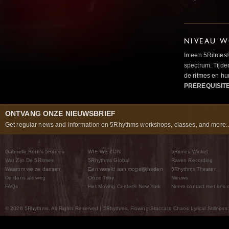
NIVEAU W
In een 5Ritmes
spectrum. Tijde
de ritmes en 
PREREQUISIT
ONTVANG ONZE NIEUWSBRIEF
Get regular news and information on 5Rhythms workshops, classes, and more..
Gabrielle Roth’s 5Ritmes
WIE WE ZIJN
5Ritmes Winkel
Wat Zijn De 5Ritmes
5Rhythms Global
Raven Recording
Waarom we ze dansen
Een wereld aan mogelijkheden
5Rhythms Theater
De dans als weg
Onze Tribe
Nieuws
FAQs
Het Moving Center® New York
Neem contact met ons 
© 2026 5Rhythms. All Rights Reserved | 5Rhythms, Flowing Staccato Chaos Lyrical Stillness