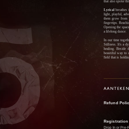
that also spoke t
Lyrical
breathes i
light, playful, a
them grow from y
fingertips. Reachi
Opening the space
a lifelong dance.
In our time toget
Stillness. It's a
healing. Beside 
beautiful way to 
field that is holdi
AANTEKE
Refund Poli
Registration
Drop In or Pre-