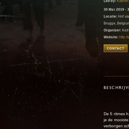
Led by:
Katrien
30 Mar 2019 - 
Locatie:
Hof va
Brugge, Belgi
Organizer:
Katr
Website:
http:
CONTACT
BESCHRIJ
"SENSE Y
30-31 m
De 5 ritmes h
je de mooiste
verborgen sc