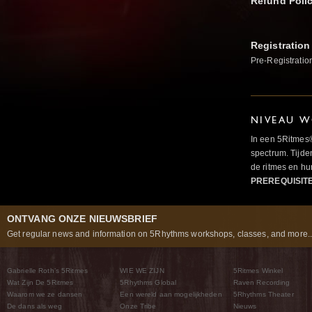
Refund Poli
Registration
Pre-Registratio
NIVEAU W
In een 5Ritmes
spectrum. Tijde
de ritmes en 
PREREQUISIT
ONTVANG ONZE NIEUWSBRIEF
Get regular news and information on 5Rhythms workshops, classes, and more..
Gabrielle Roth’s 5Ritmes
WIE WE ZIJN
5Ritmes Winkel
Wat Zijn De 5Ritmes
5Rhythms Global
Raven Recording
Waarom we ze dansen
Een wereld aan mogelijkheden
5Rhythms Theater
De dans als weg
Onze Tribe
Nieuws