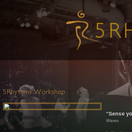
5Rhythms Workshop
"Sense yo
Waves