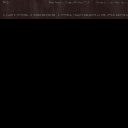
FAQs
Het Moving Center® New York
Neem contact met ons 
© 2026 5Rhythms. All Rights Reserved | 5Rhythms, Flowing Staccato Chaos Lyrical Stillness