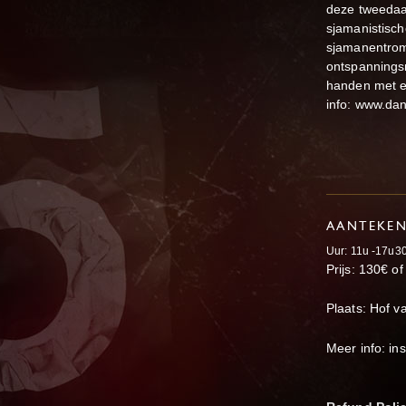
deze tweedaa
sjamanistisch
sjamanentrom
ontspannings
handen met el
info: www.da
AANTEKE
Uur: 11u -17u3
Prijs: 130€ o
Plaats: Hof v
Meer info: i