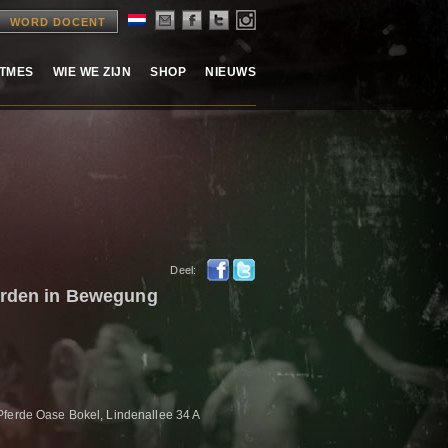
WORD DOCENT
ITMES
WIE WE ZIJN
SHOP
NIEUWS
Deel:
ferden in Bewegung
Pferde Oase Bokel, Lindenallee 34 A