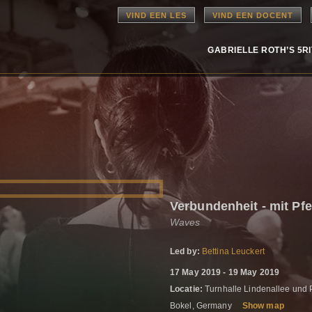
VIND EEN LES
VIND EEN DOCENT
GABRIELLE ROTH’S 5R
Verbundenheit - mit P
Waves
Led by:
Bettina Leuckert
17 May 2019 - 19 May 2019
Locatie:
Turnhalle Lindenallee und 
Bokel, Germany
Show map