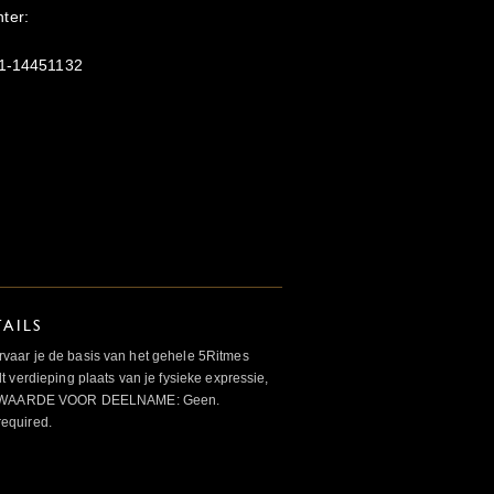
ter:
51-14451132
AILS
aar je de basis van het gehele 5Ritmes
 verdieping plaats van je fysieke expressie,
VOORWAARDE VOOR DEELNAME: Geen.
required.