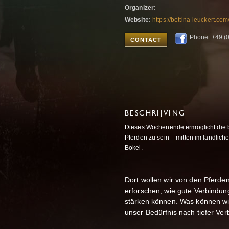
Organizer:
Website:
https://bettina-leuckert.c
Phone: +49 (
CONTACT
BESCHRIJVING
Dieses Wochenende ermöglicht die 
Pferden zu sein – mitten im ländlich
Bokel.
Dort wollen wir von den Pferd
erforschen, wie gute Verbindung
stärken können. Was können wir
unser Bedürfnis nach tiefer Ver