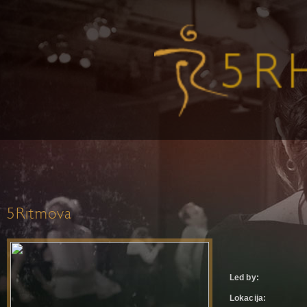
5Ritmova
Led by:
Lokacija: