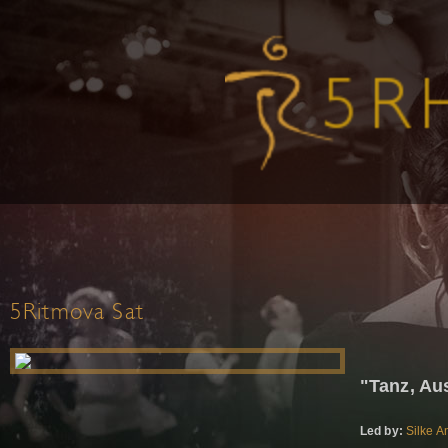
5Ritmova Sat
"Tanz, Au
Led by:
Silke A