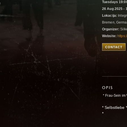
Tuesdays 19:00
26 Aug 2025 - 
Lokacija:
Integr
Bremen, Germ
Organizer:
Silk
Website:
https
CONTACT
OPIS
* Frau-Sein im
* Selbstliebe
*