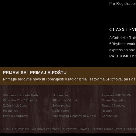
Pre-Registratio
CLASS LEV
A Gabrielle Rot
5Rhythms work 
expression and 
PREDUVJETI:
N
PRIJAVI SE I PRIMAJ E-POŠTU
Primajte redovne novosti i obavijesti o radionicma i satovima 5Ritmova, pa i više
5Ritmova Gabrielle Roth
Tko smo mi
Trgovina 5RITMOVA
What Are The 5Rhythms
5Rhythms Global
Raven Recording
Zašto ih plešemo
Svijet prakse
Teatar 5Ritmova
Plesni Put
Naše pleme
Novosti
Pitanja i odgovori
The Moving Center® New York
Contact Us
© 2026 5Rhythms. Sva prava zadržana | 5Rhythms, Flowing Staccato Chaos Lyrical Stillness