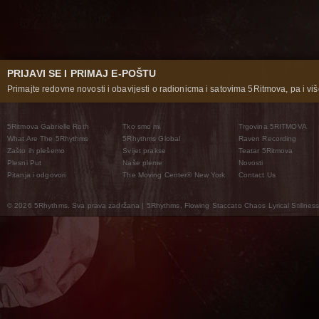
PRIJAVI SE I PRIMAJ E-POŠTU
Primajte redovne novosti i obavijesti o radionicma i satovima 5Ritmova, pa i više
5Ritmova Gabrielle Roth
Tko smo mi
Trgovina 5RITMOVA
What Are The 5Rhythms
5Rhythms Global
Raven Recording
Zašto ih plešemo
Svijet prakse
Teatar 5Ritmova
Plesni Put
Naše pleme
Novosti
Pitanja i odgovori
The Moving Center® New York
Contact Us
© 2026 5Rhythms. Sva prava zadržana | 5Rhythms, Flowing Staccato Chaos Lyrical Stillness