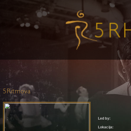
5Ritmova
Led by:
Lokacija: