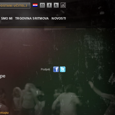
POSTANI UČITELJ
 SMO MI
TRGOVINA 5RITMOVA
NOVOSTI
Podijeli:
upe
!7
i mapu