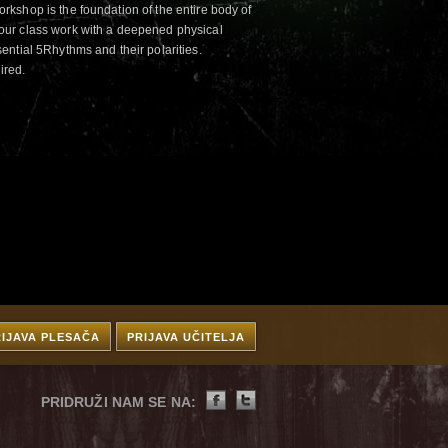
kshop is the foundation of the entire body of
ur class work with a deepened physical
ntial 5Rhythms and their polarities.
ired.
RIJAVA PLESAČA
PRIJAVA UČITELJA
PRIDRUŽI NAM SE NA: