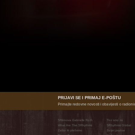
PRIJAVI SE I PRIMAJ E-POŠTU
Primajte redovne novosti i obavijesti o radioni
5Ritmova Gabrielle Roth
Tko smo mi
What Are The 5Rhythms
5Rhythms Global
Zašto ih plešemo
Svijet prakse