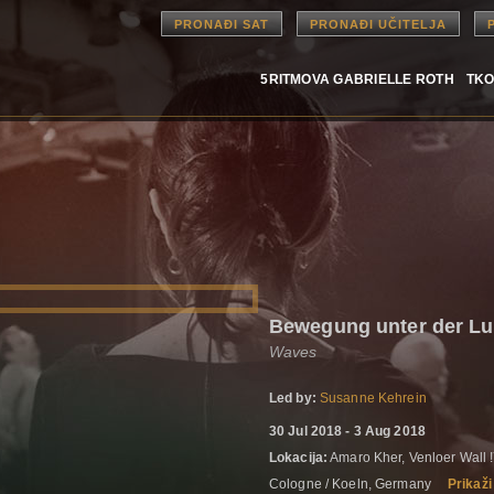
PRONAĐI SAT
PRONAĐI UČITELJA
5RITMOVA GABRIELLE ROTH
TKO
Bewegung unter der L
Waves
Led by:
Susanne Kehrein
30 Jul 2018 - 3 Aug 2018
Lokacija:
Amaro Kher, Venloer Wall 
Cologne / Koeln, Germany
Prikaž