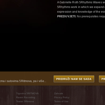
A Gabrielle Roth 5Rhythms Waves wor
5Rhythms work in which we expand o
expression and knowledge of the esse
PREDUVJETI:
No prerequisites requ
PRIDRUŽI NAM SE SADA
P
cma i satovima 5Ritmova, pa i više...
Trgovina 5RITMOVA
Zahvale
Raven Recording
Privacy Policy
Teatar 5Ritmova
Terms of Use