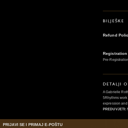
BILJEŠKE
Refund Poli
Registration
Pre-Registratio
DETALJI 
A Gabrielle Rot
5Rhythms work 
expression and 
PREDUVJETI:
N
PRIJAVI SE I PRIMAJ E-POŠTU