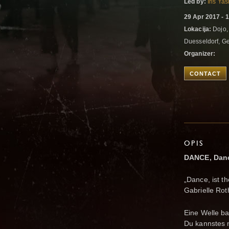
Led by:
Iris Ya
29 Apr 2017 - 
Lokacija:
Dojo, 
Duesseldorf, 
Organizer:
CONTACT
OPIS
DANCE, Dan
„Dance, ist th
Gabrielle Rot
Eine Welle bau
Du kannstes n