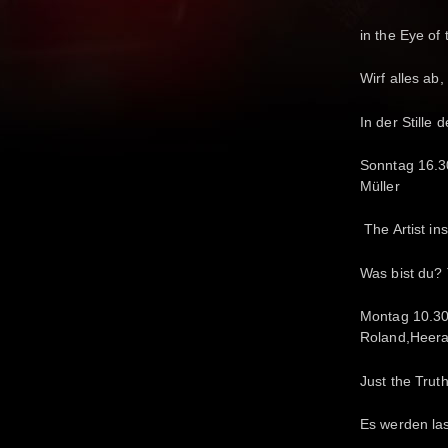
in the E
Wirf alles ab
In der Stille
Sonntag
Müller
The Art
Was bist du? 
Montag 1
Roland,Heer
Just th
Es werden la