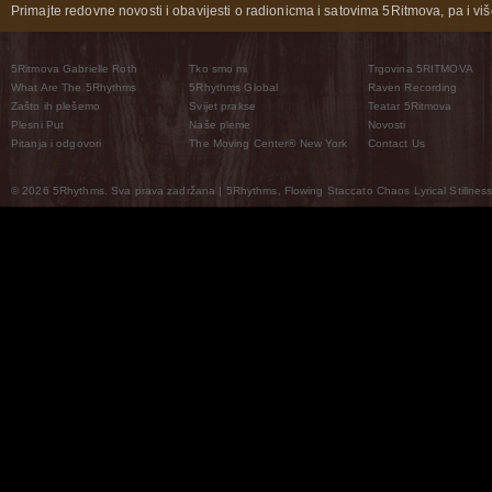
Primajte redovne novosti i obavijesti o radionicma i satovima 5Ritmova, pa i više
5Ritmova Gabrielle Roth
Tko smo mi
Trgovina 5RITMOVA
What Are The 5Rhythms
5Rhythms Global
Raven Recording
Zašto ih plešemo
Svijet prakse
Teatar 5Ritmova
Plesni Put
Naše pleme
Novosti
Pitanja i odgovori
The Moving Center® New York
Contact Us
© 2026 5Rhythms. Sva prava zadržana | 5Rhythms, Flowing Staccato Chaos Lyrical Stillness