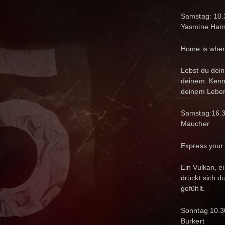
Samstag
Yasmine Har
Home is wh
Lebst du dei
deinem. Kenn
deinem Leben 
Samstag
Mau
Express
Ein Vulkan, e
drückt sich d
gefühlt.
Sonntag
Burkert