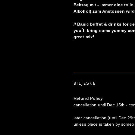
Beitrag mit - immer eine toll
Alkohol) zum Anstossen wird
// Basic buffet & drinks for 
you´ll bring some yummy contr
great mix!
BILJEŠKE
Refund Policy
cancellation until Dec 15th - com
later cancellation (until Dec 29th
unless place is taken by someo