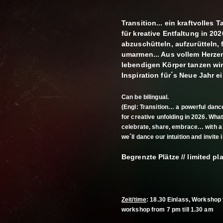
Transition... ein kraftvolles 
für kreative Entfaltung in 202
abzuschütteln, aufzurütteln, f
umarmen... Aus vollem Herzen
lebendigen Körper tanzen wir
Inspiration für´s Neue Jahr ei
Can be bilingual.
(Engl: Transition… a powerful dance 
for creative unfolding in 2026. What
celebrate, share, embrace… with a fu
we´ll dance our intuition and invite 
Begrenzte Plätze // limited pl
Zeit/time
: 18.30 Einlass, Workshop 
workshop from 7 pm till 1.30 am