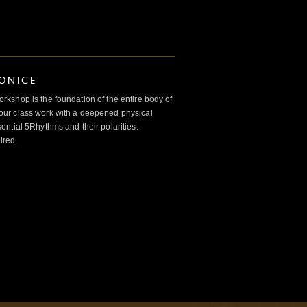
IONICE
kshop is the foundation of the entire body of
ur class work with a deepened physical
ntial 5Rhythms and their polarities.
ired.