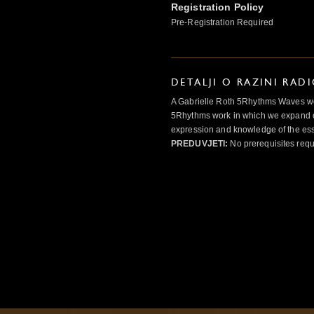
Registration Policy
Pre-Registration Required
DETALJI O RAZINI RAD
A Gabrielle Roth 5Rhythms Waves wor
5Rhythms work in which we expand o
expression and knowledge of the esse
PREDUVJETI:
No prerequisites requ