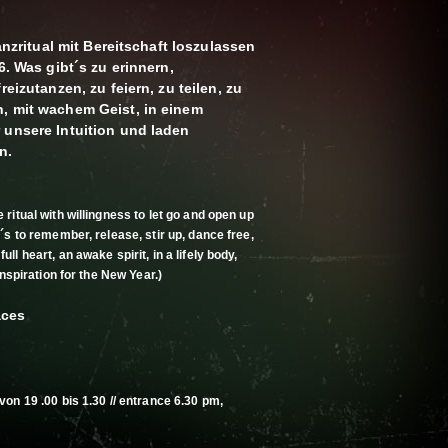
Tanzritual mit Bereitschaft loszulassen
6. Was gibt´s zu erinnern,
reizutanzen, zu feiern, zu teilen, zu
, mit wachem Geist, in einem
 unsere Intuition und laden
n.
ritual with willingness to let go and open up
´s to remember, release, stir up, dance free,
ll heart, an awake spirit, in a lifely body,
inspiration for the New Year.)
aces
von 19 .00 bis 1.30 // entrance 6.30 pm,