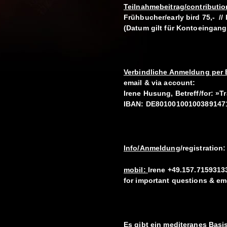
Teilnahmebeitrag/contributio
Frühbucher/early bird 75,- // 
(Datum gilt für Kontoeingang
Verbindliche Anmeldung per 
email & via account:
Irene Husung, Betreff/for: »T
IBAN: DE80100100100389147
Info/Anmeldung
/registratio
mobil:
Irene +49.157.71593133
for important questions & e
Es gibt ein mediteranes Basis