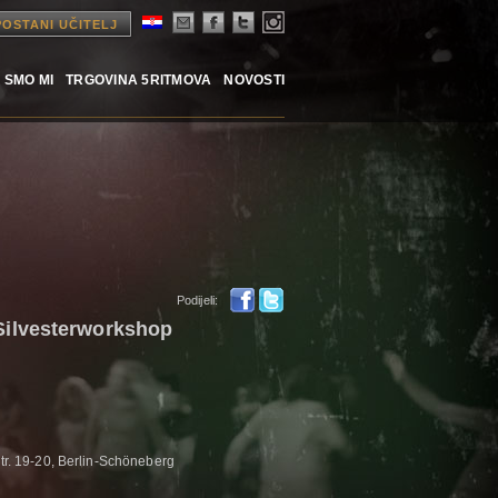
POSTANI UČITELJ
 SMO MI
TRGOVINA 5RITMOVA
NOVOSTI
Podijeli:
ilvesterworkshop
str. 19-20, Berlin-Schöneberg