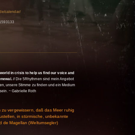
.de/calendar/
71593133
orld in crisis to help us find our voice and
enewal.
// Die 5Rhythmen sind mein Angebot
elfen, unsere Stimme zu finden und ein Medium
ein. ~ Gabrielle Roth
h zu vergewissern, daß das Meer ruhig
zustellen, in stürmische, unbekannte
d de Magellan (Weltumsegler)