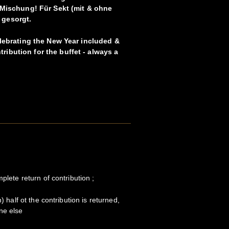
e Mischung! Für Sekt (mit & ohne
 gesorgt.
celebrating the New Year included &
ibution for the buffet - always a
plete return of contribution ;
) half ot the contribution is returned,
ne else