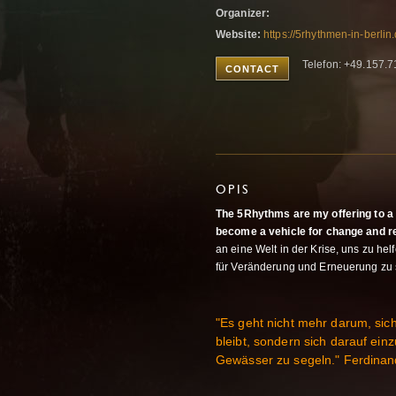
Organizer:
Website:
https://5rhythmen-in-berlin
Telefon: +49.157.
CONTACT
OPIS
The 5Rhythms are my offering to a w
become a vehicle for change and r
an eine Welt in der Krise, uns zu h
für Veränderung und Erneuerung zu s
"Es geht nicht mehr darum, sic
bleibt, sondern sich darauf ein
Gewässer zu segeln." Ferdinan