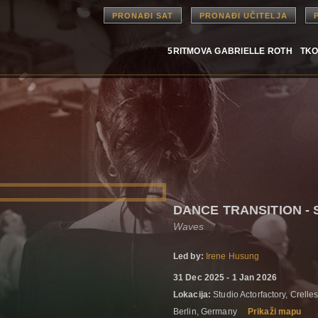
PRONAĐI SAT
PRONAĐI UČITELJA
5RITMOVA GABRIELLE ROTH
TKO
DANCE TRANSITION - S
Waves
Led by:
Irene Husung
31 Dec 2025 - 1 Jan 2026
Lokacija:
Studio Actorfactory, Crelle
Berlin, Germany
Prikaži mapu