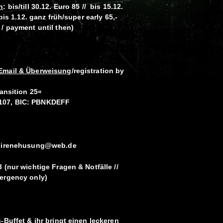
n
:
bis/till 30.12. Euro 85 // bis 15.12.
bis 1.12. ganz früh/super early 65,-
 / payment until then)
Email & Überweisung
/registration by
ransition 25«
107, BIC: PBNKDEFF
n: irenehusung@web.de
 (nur wichtige Fragen & Notfälle //
mergency only)
-Buffet & ihr bringt einen leckeren