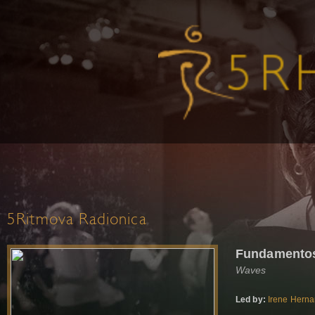
5Ritmova Radionica
Fundamento
Waves
Led by:
Irene Hern