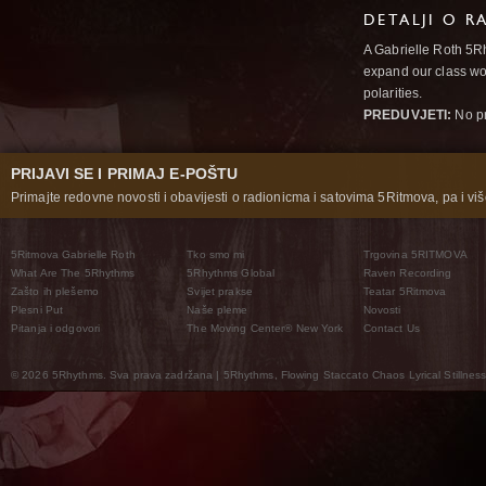
DETALJI O R
A Gabrielle Roth 5R
expand our class wo
polarities.
PREDUVJETI:
No pr
PRIJAVI SE I PRIMAJ E-POŠTU
Primajte redovne novosti i obavijesti o radionicma i satovima 5Ritmova, pa i više
5Ritmova Gabrielle Roth
Tko smo mi
Trgovina 5RITMOVA
What Are The 5Rhythms
5Rhythms Global
Raven Recording
Zašto ih plešemo
Svijet prakse
Teatar 5Ritmova
Plesni Put
Naše pleme
Novosti
Pitanja i odgovori
The Moving Center® New York
Contact Us
© 2026 5Rhythms. Sva prava zadržana | 5Rhythms, Flowing Staccato Chaos Lyrical Stillness