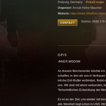
Freiburg, Germany
Prikaži mapu
Organizer:
Anouk Heike Maucher
Website:
https://www.5rhythms-danc
Telefon: 0049 176
CONTACT
OPIS
INNER WISDOM
An diesem Wochenende möchte ich 
schaffen, in den wir uns in Vertraue
mit der Erd-Mutter verbinden, findet 
uns. Wir sind mit allem verbunden, 
"fortschrittlichen Entwicklung der M
Es ist an der Zeit, uns wieder mit de
alle Weisheit liegt schon in UNS. Wi