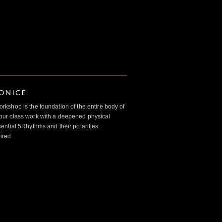
IONICE
kshop is the foundation of the entire body of
ur class work with a deepened physical
ntial 5Rhythms and their polarities.
ired.