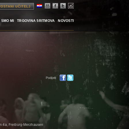
POSTANI UČITELJ
 SMO MI
TRGOVINA 5RITMOVA
NOVOSTI
Podijeli:
n 4a, Freiburg-Merzhausen