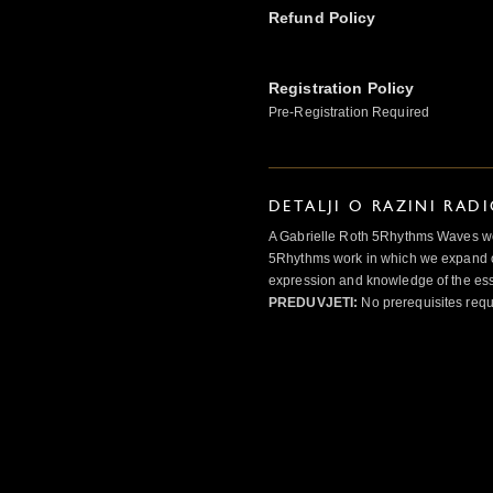
Refund Policy
Registration Policy
Pre-Registration Required
DETALJI O RAZINI RAD
A Gabrielle Roth 5Rhythms Waves wor
5Rhythms work in which we expand o
expression and knowledge of the esse
PREDUVJETI:
No prerequisites requ