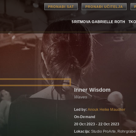
PRONAĐI SAT
PRONAĐI UČITELJA
5RITMOVA GABRIELLE ROTH
TKO
Inner Wisdom
Waves
Led by:
Anouk Heike Maucher
On-Demand
20 Oct 2023 - 22 Oct 2023
Lokacija:
Studio ProArte, Rohrgrabe