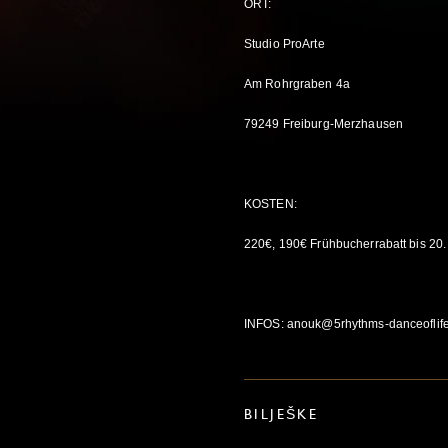
ORT:
Studio ProArte
Am Rohrgraben 4a
79249 Freiburg-Merzhausen
KOSTEN:
220€, 190€ Frühbucherrabatt bis 20
INFOS: anouk@5rhythms-danceoflif
BILJEŠKE