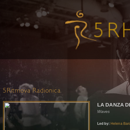
5Ritmova Radionica
LA DANZA D
Waves
Led by:
Helena Barq