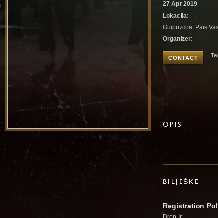
27 Apr 2019
Lokacija:
--, --
Guipuzcoa, Pais Va
Organizer:
Te
CONTACT
OPIS
BILJEŠKE
Registration Pol
Drop In