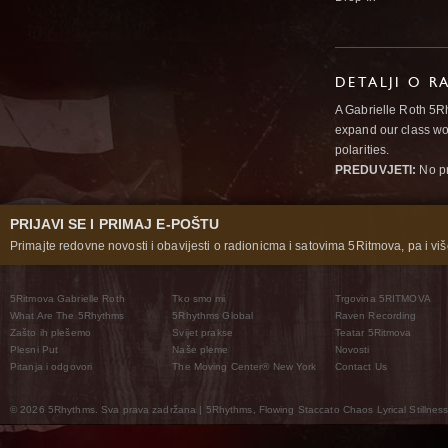
DETALJI O R
A Gabrielle Roth 5R
expand our class wo
polarities.
PREDUVJETI:
No pr
PRIJAVI SE I PRIMAJ E-POŠTU
Primajte redovne novosti i obavijesti o radionicma i satovima 5Ritmova, pa i više
5Ritmova Gabrielle Roth
Tko smo mi
Trgovina 5RITMOVA
What Are The 5Rhythms
5Rhythms Global
Raven Recording
Zašto ih plešemo
Svijet prakse
Teatar 5Ritmova
Plesni Put
Naše pleme
Novosti
Pitanja i odgovori
The Moving Center® New York
Contact Us
© 2026 5Rhythms. Sva prava zadržana | 5Rhythms, Flowing Staccato Chaos Lyrical Stillness