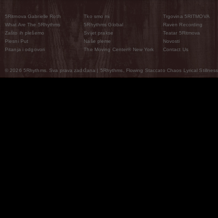
5Ritmova Gabrielle Roth
Tko smo mi
Trgovina 5RITMOVA
What Are The 5Rhythms
5Rhythms Global
Raven Recording
Zašto ih plešemo
Svijet prakse
Teatar 5Ritmova
Plesni Put
Naše pleme
Novosti
Pitanja i odgovori
The Moving Center® New York
Contact Us
© 2026 5Rhythms. Sva prava zadržana | 5Rhythms, Flowing Staccato Chaos Lyrical Stillness