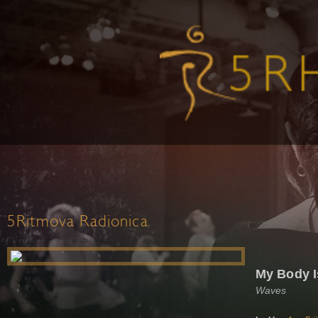
5Ritmova Radionica
My Body 
Waves