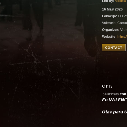
Led by:
Violeta
16 May 2026
Lokacija:
El Bot
Valencia, Comu
Organizer:
Viol
Website:
https:
CONTACT
OPIS
𝟝ℝ𝕚𝕥𝕞𝕠𝕤 𝙘𝙤𝙣 
𝙀𝙣 𝙑𝘼𝙇𝙀𝙉𝘾
𝙊𝙡𝙖𝙨 𝙥𝙖𝙧𝙖 