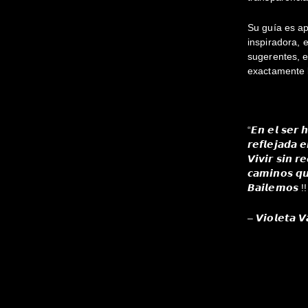
Su guía es ap
inspiradora,
sugerentes, e
exactamente l
“𝙀𝙣 𝙚𝙡 𝙨𝙚𝙧 
𝙧𝙚𝙛𝙡𝙚𝙟𝙖𝙙𝙖 
𝙑𝙞𝙫𝙞𝙧 𝙨𝙞𝙣 𝙧
𝙘𝙖𝙢𝙞𝙣𝙤𝙨 𝙦𝙪
𝘽𝙖𝙞𝙡𝙚𝙢𝙤𝙨 !
– 𝙑𝙞𝙤𝙡𝙚𝙩𝙖 𝙑