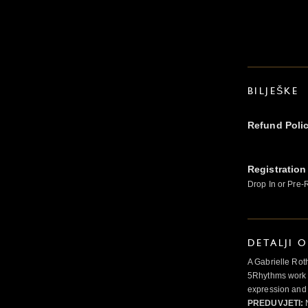
BILJEŠKE
Refund Poli
Registration
Drop In or Pre-
DETALJI 
A Gabrielle Rot
5Rhythms work 
expression and 
PREDUVJETI:
N