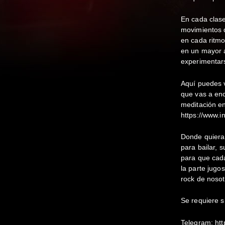
En cada clas
movimientos d
en cada ritm
en un mayor a
experimentars
Aquí puedes v
que vas a enc
meditación e
https://www.
Donde quiera
para bailar, 
para que cada
la parte jugo
rock de nosot
Se requiere s
Telegram:
htt