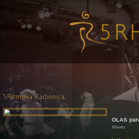
5Ritmova Radionica
OLAS par
Waves