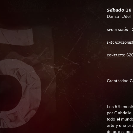
𝙎𝙖́𝙗𝙖𝙙𝙤 𝟭
Dansa. c/del 
ᴀᴘᴏʀᴛᴀᴄɪᴏ́ɴ : 
ɪɴꜱᴄʀɪᴘᴄɪᴏɴᴇ
ᴄᴏɴᴛᴀᴄᴛᴏ: 62
Creatividad 
Los 5Ritmos®
por Gabrielle
todo el mundo
arte y una pr
de que si pon