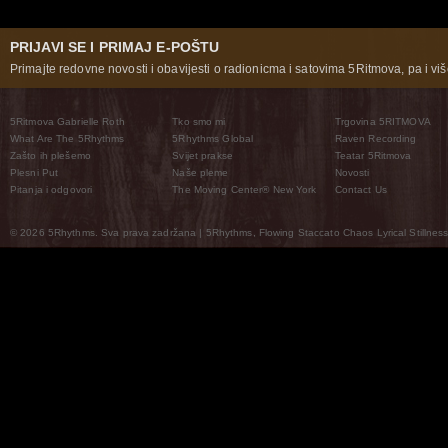
PRIJAVI SE I PRIMAJ E-POŠTU
Primajte redovne novosti i obavijesti o radionicma i satovima 5Ritmova, pa i više
5Ritmova Gabrielle Roth
Tko smo mi
Trgovina 5RITMOVA
What Are The 5Rhythms
5Rhythms Global
Raven Recording
Zašto ih plešemo
Svijet prakse
Teatar 5Ritmova
Plesni Put
Naše pleme
Novosti
Pitanja i odgovori
The Moving Center® New York
Contact Us
© 2026 5Rhythms. Sva prava zadržana | 5Rhythms, Flowing Staccato Chaos Lyrical Stillness