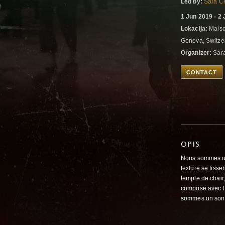
Led by:
Sara Ce
1 Jun 2019 - 2
Lokacija:
Maison
Geneva, Switze
Organizer:
Sara
CONTACT
OPIS
Nous sommes uni
texture se tisse
temple de chair
compose avec l’a
sommes un son 