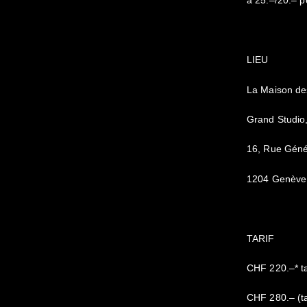
à 25.–/20.– p
LIEU
La Maison des
Grand Studio
16, Rue Géné
1204 Genève
TARIF
CHF 220.–* ta
CHF 280.– (ta