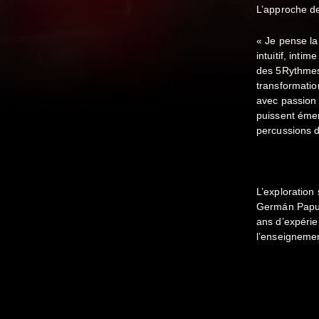
L’approche d
« Je pense l
intuitif, int
des 5Rythmes 
transformatio
avec passion 
puissent émerg
percussions d
L’exploratio
Germán Papu G
ans d’expérie
l’enseigneme