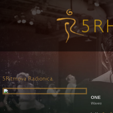
5Ritmova Radionica
ONE
Waves