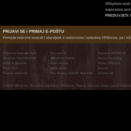
5Rhythms work 
expression and 
PREDUVJETI:
N
PRIJAVI SE I PRIMAJ E-POŠTU
Primajte redovne novosti i obavijesti o radionicma i satovima 5Ritmova, pa i više
5Ritmova Gabrielle Roth
Tko smo mi
Trgovina 5RITMOVA
What Are The 5Rhythms
5Rhythms Global
Raven Recording
Zašto ih plešemo
Svijet prakse
Teatar 5Ritmova
Plesni Put
Naše pleme
Novosti
Pitanja i odgovori
The Moving Center® New York
Contact Us
© 2026 5Rhythms. Sva prava zadržana | 5Rhythms, Flowing Staccato Chaos Lyrical Stillness